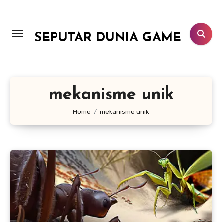
Lewati
ke
konten
SEPUTAR DUNIA GAME
mekanisme unik
Home
mekanisme unik