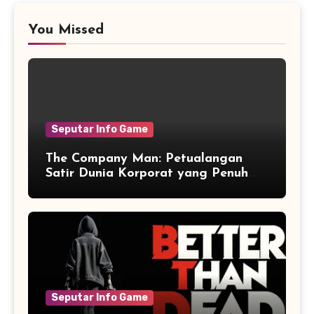
You Missed
Seputar Info Game
The Company Man: Petualangan
Satir Dunia Korporat yang Penuh
Aksi dan Humor
Seputar Info Game