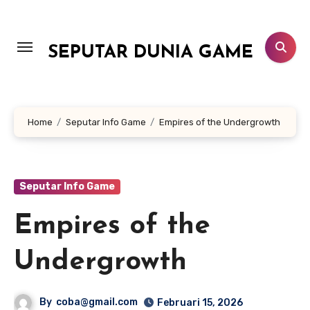
Lewati
ke
konten
SEPUTAR DUNIA GAME
Home
Seputar Info Game
Empires of the Undergrowth
Seputar Info Game
Empires of the
Undergrowth
By
coba@gmail.com
Februari 15, 2026