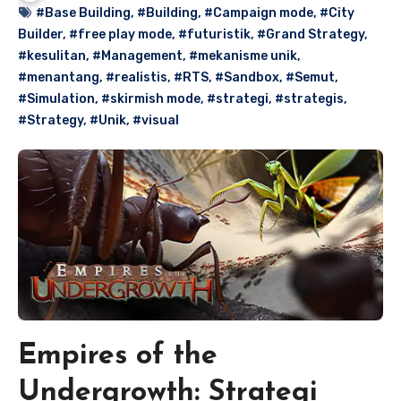
#Base Building
,
#Building
,
#Campaign mode
,
#City
Builder
,
#free play mode
,
#futuristik
,
#Grand Strategy
,
#kesulitan
,
#Management
,
#mekanisme unik
,
#menantang
,
#realistis
,
#RTS
,
#Sandbox
,
#Semut
,
#Simulation
,
#skirmish mode
,
#strategi
,
#strategis
,
#Strategy
,
#Unik
,
#visual
Empires of the
Undergrowth: Strategi