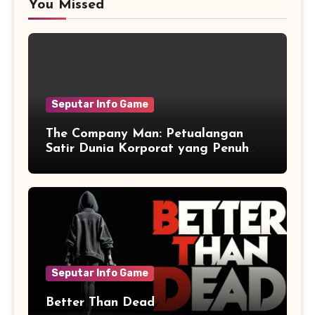
You Missed
Seputar Info Game
The Company Man: Petualangan
Satir Dunia Korporat yang Penuh
Aksi dan Humor
Seputar Info Game
Better Than Dead