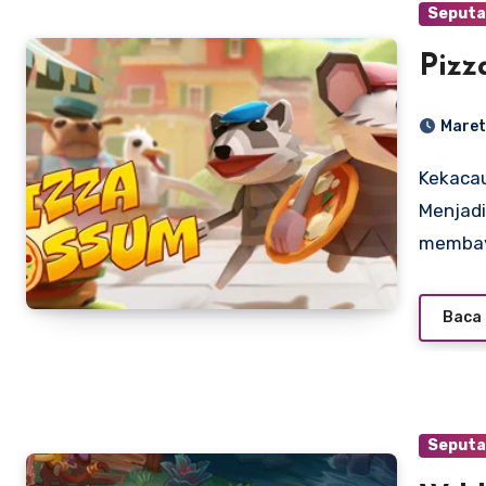
Seputa
Pizz
Maret
Kekacauan Menggemaskan: Mewujudkan Impian Terliar
Menjad
membay
Baca 
Seputa