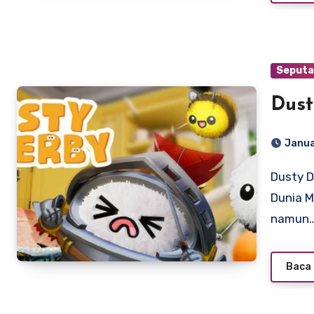
Seputa
Dust
Janua
Dusty Derby: Balapan Kekacauan yang Menggemaskan di
Dunia M
namun
Baca 