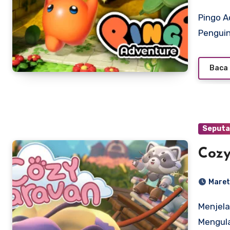
Pingo Adventure: Menjelajahi Keajaiban Dunia 3D Bersama
Penguin
Baca 
Seputa
Coz
Maret
Menjelajahi Kehangatan Dunia dalam Balutan Roda:
Mengul