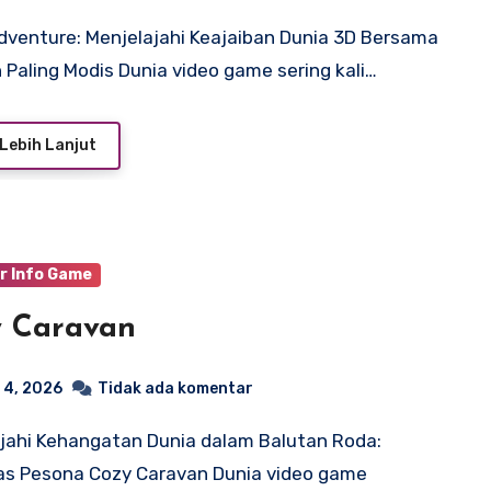
 Paling Modis Dunia video game sering kali…
Lebih Lanjut
r Info Game
y Caravan
 4, 2026
Tidak ada komentar
as Pesona Cozy Caravan Dunia video game