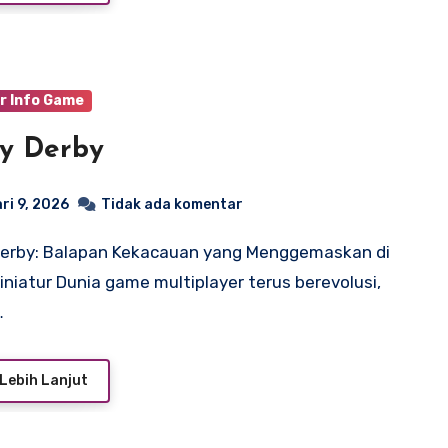
r Info Game
y Derby
ri 9, 2026
Tidak ada komentar
iniatur Dunia game multiplayer terus berevolusi,
…
Lebih Lanjut