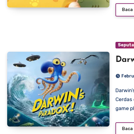
Baca 
Seputa
Darw
Febru
Darwin’s Paradox: Petualangan Menegangkan Gurita
Cerdas 
game p
Baca 