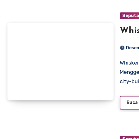
Seputa
Whi
Desem
Whiskerwood: Revolusi Industri di Dunia Tikus yang
Mengge
city-bu
Baca 