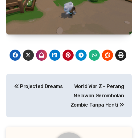
Navigasi
Projected Dreams
World War Z – Perang
pos
Melawan Gerombolan
Zombie Tanpa Henti