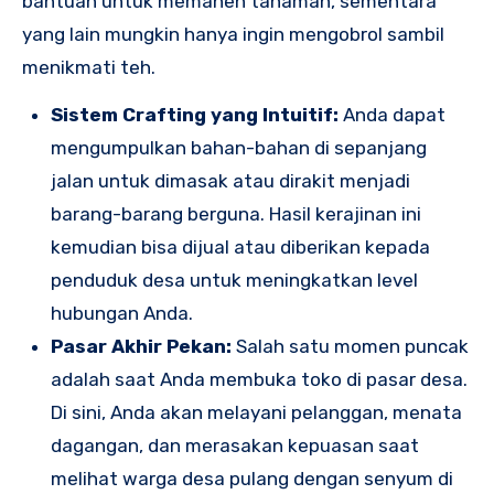
bantuan untuk memanen tanaman, sementara
yang lain mungkin hanya ingin mengobrol sambil
menikmati teh.
Sistem Crafting yang Intuitif:
Anda dapat
mengumpulkan bahan-bahan di sepanjang
jalan untuk dimasak atau dirakit menjadi
barang-barang berguna. Hasil kerajinan ini
kemudian bisa dijual atau diberikan kepada
penduduk desa untuk meningkatkan level
hubungan Anda.
Pasar Akhir Pekan:
Salah satu momen puncak
adalah saat Anda membuka toko di pasar desa.
Di sini, Anda akan melayani pelanggan, menata
dagangan, dan merasakan kepuasan saat
melihat warga desa pulang dengan senyum di