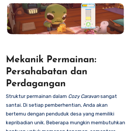
Mekanik Permainan:
Persahabatan dan
Perdagangan
Struktur permainan dalam
Cozy Caravan
sangat
santai. Di setiap pemberhentian, Anda akan
bertemu dengan penduduk desa yang memiliki
kepribadian unik. Beberapa mungkin membutuhkan