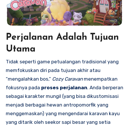
Perjalanan Adalah Tujuan
Utama
Tidak seperti game petualangan tradisional yang
memfokuskan diri pada tujuan akhir atau
“mengalahkan bos,”
Cozy Caravan
menempatkan
fokusnya pada
proses perjalanan
. Anda berperan
sebagai karakter mungil (yang bisa dikustomisasi
menjadi berbagai hewan antropomorfik yang
menggemaskan) yang mengendarai karavan kayu
yang ditarik oleh seekor sapi besar yang setia