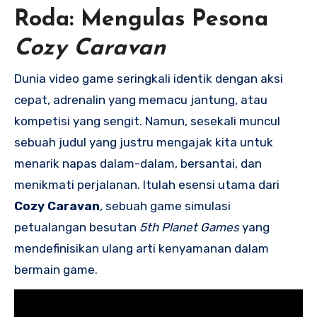
Roda: Mengulas Pesona
Cozy Caravan
Dunia video game seringkali identik dengan aksi
cepat, adrenalin yang memacu jantung, atau
kompetisi yang sengit. Namun, sesekali muncul
sebuah judul yang justru mengajak kita untuk
menarik napas dalam-dalam, bersantai, dan
menikmati perjalanan. Itulah esensi utama dari
Cozy Caravan
, sebuah game simulasi
petualangan besutan
5th Planet Games
yang
mendefinisikan ulang arti kenyamanan dalam
bermain game.