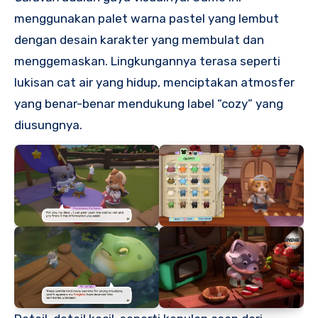
menggunakan palet warna pastel yang lembut
dengan desain karakter yang membulat dan
menggemaskan. Lingkungannya terasa seperti
lukisan cat air yang hidup, menciptakan atmosfer
yang benar-benar mendukung label “cozy” yang
diusungnya.