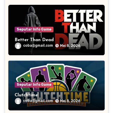
Seputar Info Game
Better Than Dead
coba@gmail.com
Mei 8, 2026
Seputar Info Game
Clutchtime
coba@gmail.com
Mei 8, 2026