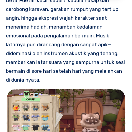
Detail-detail kecil, seperti kepulan asap dari
cerobong karavan, gerakan rumput yang tertiup
angin, hingga ekspresi wajah karakter saat
menerima hadiah, menambah kedalaman
emosional pada pengalaman bermain. Musik
latarnya pun dirancang dengan sangat apik—
didominasi oleh instrumen akustik yang tenang,
memberikan latar suara yang sempurna untuk sesi
bermain di sore hari setelah hari yang melelahkan
di dunia nyata.