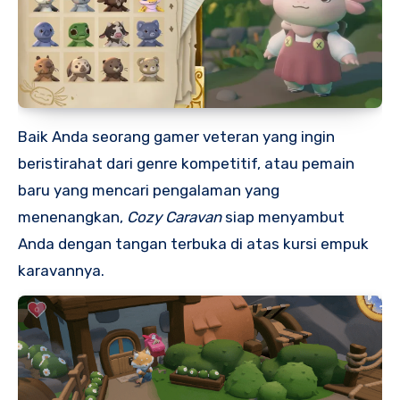
Baik Anda seorang gamer veteran yang ingin
beristirahat dari genre kompetitif, atau pemain
baru yang mencari pengalaman yang
menenangkan,
Cozy Caravan
siap menyambut
Anda dengan tangan terbuka di atas kursi empuk
karavannya.