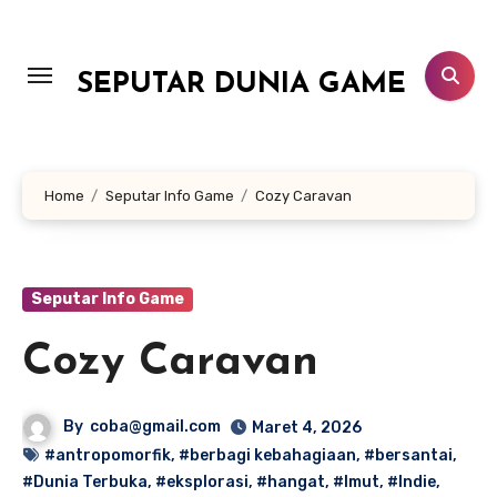
Lewati
ke
konten
SEPUTAR DUNIA GAME
Home
Seputar Info Game
Cozy Caravan
Seputar Info Game
Cozy Caravan
By
coba@gmail.com
Maret 4, 2026
#antropomorfik
,
#berbagi kebahagiaan
,
#bersantai
,
#Dunia Terbuka
,
#eksplorasi
,
#hangat
,
#Imut
,
#Indie
,