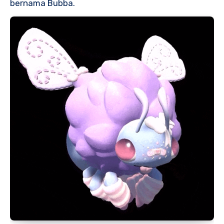
bernama Bubba.