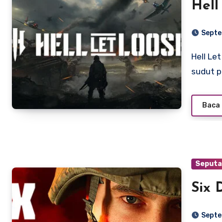
Hell
Septe
Hell Let Loose adalah game penembak taktis multipemain
sudut p
Baca 
Seputa
Six 
Septe