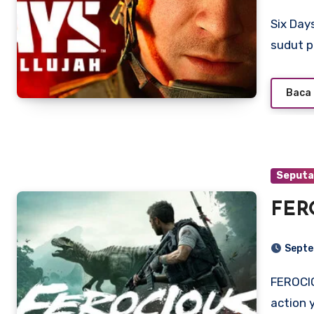
Six Days in Fallujah adalah game tembak-menembak taktis
sudut 
Baca 
Seputa
FER
Septe
FEROCIOUS adalah permainan video bergenre survival
action