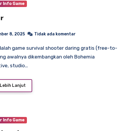
r Info Game
r
ber 8, 2025
Tidak ada komentar
ang awalnya dikembangkan oleh Bohemia
tive, studio…
Lebih Lanjut
r Info Game