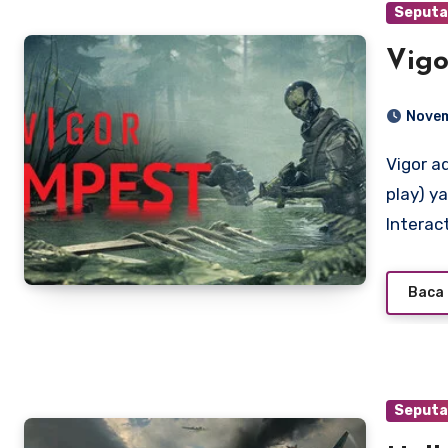
Seputa
Vigo
Novem
Vigor adalah game survival shooter daring gratis (free-to-
play) y
Interac
Baca 
Seputa