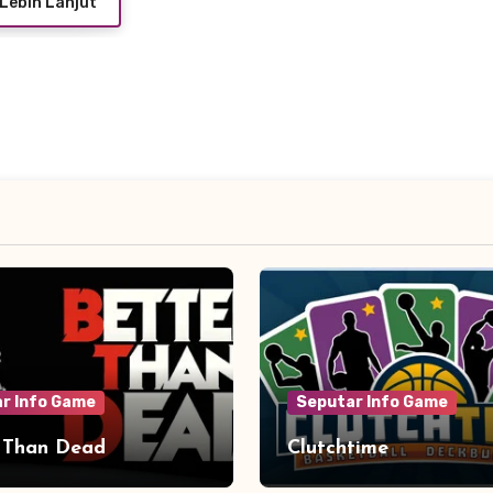
Lebih Lanjut
r Info Game
Seputar Info Game
 Than Dead
Clutchtime