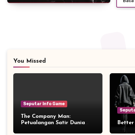
Baca 
You Missed
Seputar Info Game
Seputa
The Company Man:
Petualangan Satir Dunia
Better
Korporat yang Penuh Aksi