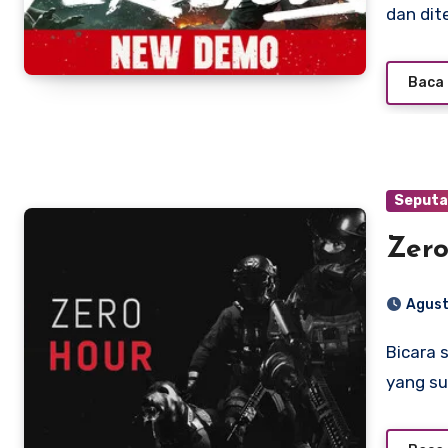
dan dit
Baca 
Seputa
Zer
Agust
Bicara soal game FPS (first-person shooter), banyak judul
yang su