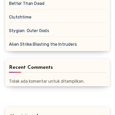
Better Than Dead
Clutchtime
Stygian: Outer Gods
Alien Strike:Blasting the Intruders
Recent Comments
Tidak ada komentar untuk ditampilkan.