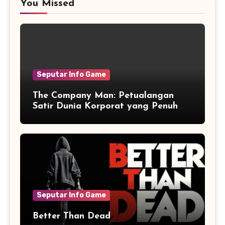
You Missed
Seputar Info Game
The Company Man: Petualangan
Satir Dunia Korporat yang Penuh
Aksi dan Humor
Seputar Info Game
Better Than Dead