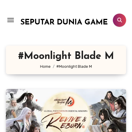
Lewati
ke
konten
SEPUTAR DUNIA GAME
#Moonlight Blade M
Home
#Moonlight Blade M