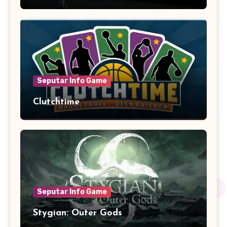
Seputar Info Game
Clutchtime
Seputar Info Game
Stygian: Outer Gods