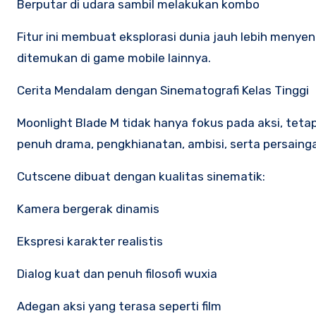
Berputar di udara sambil melakukan kombo
Fitur ini membuat eksplorasi dunia jauh lebih meny
ditemukan di game mobile lainnya.
Cerita Mendalam dengan Sinematografi Kelas Tinggi
Moonlight Blade M tidak hanya fokus pada aksi, teta
penuh drama, pengkhianatan, ambisi, serta persaingan 
Cutscene dibuat dengan kualitas sinematik:
Kamera bergerak dinamis
Ekspresi karakter realistis
Dialog kuat dan penuh filosofi wuxia
Adegan aksi yang terasa seperti film