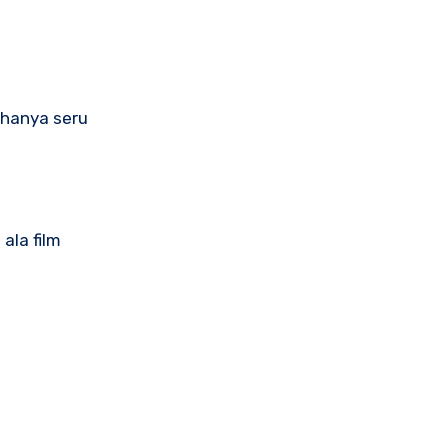
 hanya seru
ala film