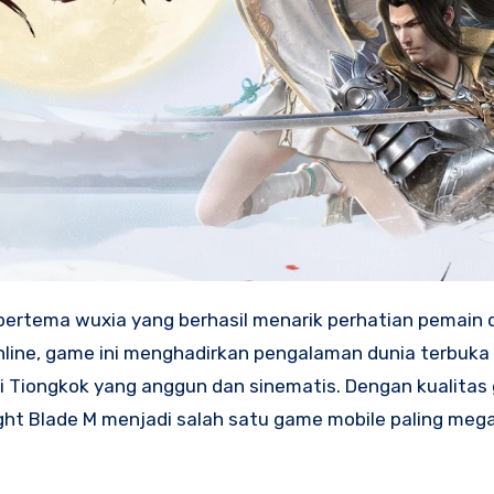
nline, game ini menghadirkan pengalaman dunia terbuka 
diri Tiongkok yang anggun dan sinematis. Dengan kualitas 
ght Blade M menjadi salah satu game mobile paling meg