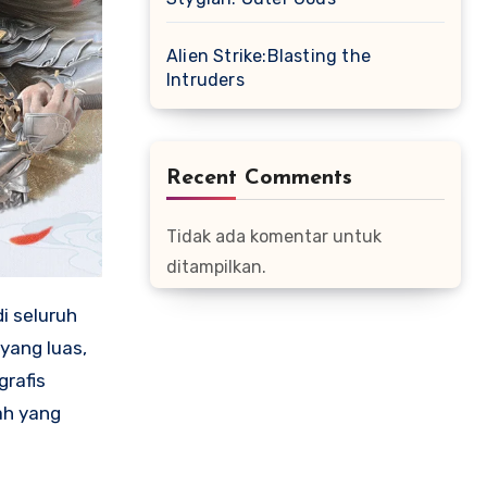
Alien Strike:Blasting the
Intruders
Recent Comments
Tidak ada komentar untuk
ditampilkan.
yang luas,
grafis
ah yang