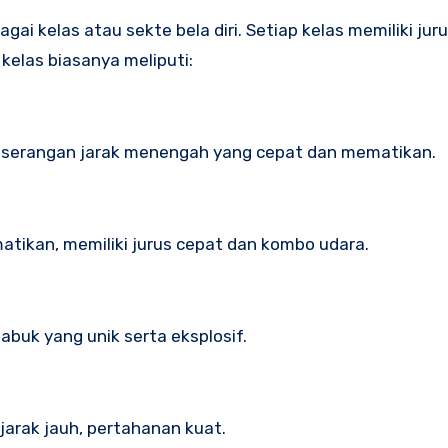
i kelas atau sekte bela diri. Setiap kelas memiliki juru
 kelas biasanya meliputi:
, serangan jarak menengah yang cepat dan mematikan.
ikan, memiliki jurus cepat dan kombo udara.
buk yang unik serta eksplosif.
arak jauh, pertahanan kuat.