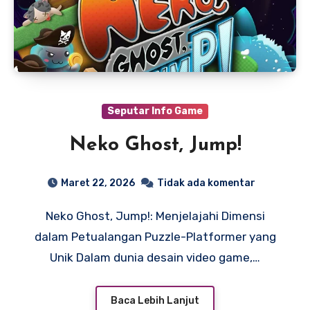
Seputar Info Game
Neko Ghost, Jump!
Maret 22, 2026
Tidak ada komentar
Neko Ghost, Jump!: Menjelajahi Dimensi
dalam Petualangan Puzzle-Platformer yang
Unik Dalam dunia desain video game,…
Baca Lebih Lanjut