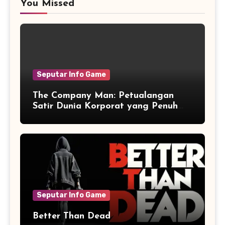
You Missed
Seputar Info Game
The Company Man: Petualangan
Satir Dunia Korporat yang Penuh
Aksi dan Humor
Seputar Info Game
Better Than Dead