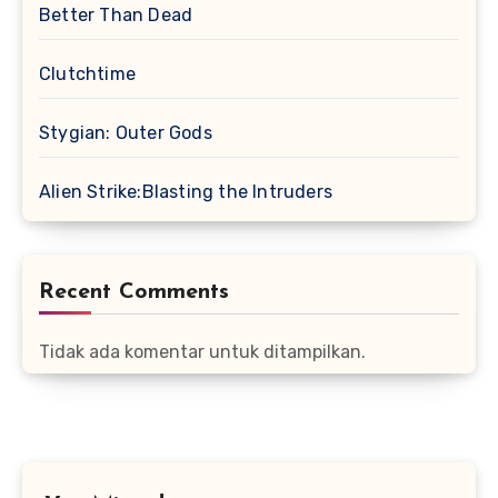
Better Than Dead
Clutchtime
Stygian: Outer Gods
Alien Strike:Blasting the Intruders
Recent Comments
Tidak ada komentar untuk ditampilkan.