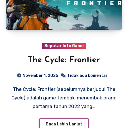
Seputar Info Game
The Cycle: Frontier
November 1, 2025
Tidak ada komentar
The Cycle: Frontier (sebelumnya berjudul The
Cycle) adalah game tembak-menembak orang
pertama tahun 2022 yang…
Baca Lebih Lanjut