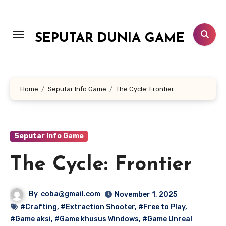
Lewati
ke
konten
SEPUTAR DUNIA GAME
Home
Seputar Info Game
The Cycle: Frontier
Seputar Info Game
The Cycle: Frontier
By
coba@gmail.com
November 1, 2025
#Crafting
,
#Extraction Shooter
,
#Free to Play
,
#Game aksi
,
#Game khusus Windows
,
#Game Unreal