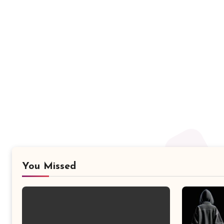
You Missed