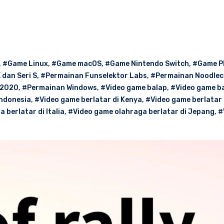
,
#Game Linux
,
#Game macOS
,
#Game Nintendo Switch
,
#Game P
 dan Seri S
,
#Permainan Funselektor Labs
,
#Permainan Noodle
 2020
,
#Permainan Windows
,
#Video game balap
,
#Video game ba
Indonesia
,
#Video game berlatar di Kenya
,
#Video game berlatar 
 berlatar di Italia
,
#Video game olahraga berlatar di Jepang
,
#