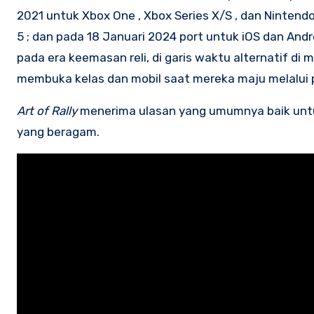
2021 untuk Xbox One , Xbox Series X/S , dan Nintend
5 ; dan pada 18 Januari 2024 port untuk iOS dan Andro
pada era keemasan reli, di garis waktu alternatif di 
membuka kelas dan mobil saat mereka maju melalui 
Art of Rally
menerima ulasan yang umumnya baik untu
yang beragam.