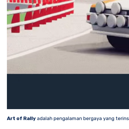
Art of Rally
adalah pengalaman bergaya yang terinspi