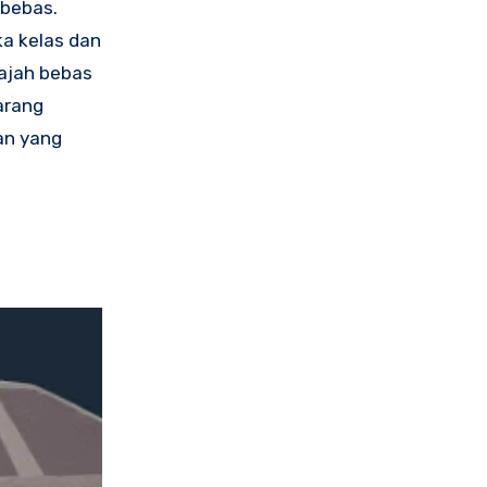
 bebas.
a kelas dan
lajah bebas
arang
an yang