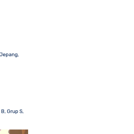
 Jepang,
B, Grup S,