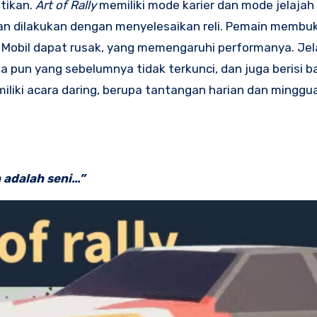
ntikan.
Art of Rally
memiliki mode karier dan mode jelajah
an dilakukan dengan menyelesaikan reli. Pemain membuk
r. Mobil dapat rusak, yang memengaruhi performanya. Je
un yang sebelumnya tidak terkunci, dan juga berisi b
iliki acara daring, berupa tantangan harian dan minggu
 adalah seni…”