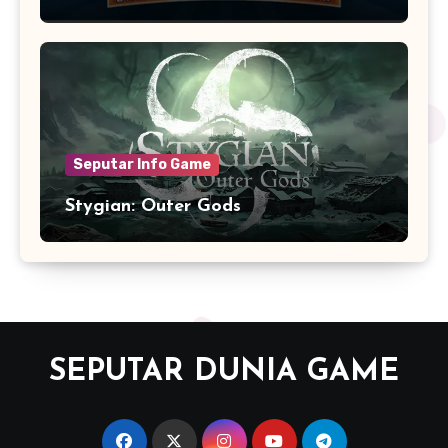
Seputar Info Game
Stygian: Outer Gods
SEPUTAR DUNIA GAME