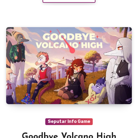
Seputar Info Game
Goodbye Volcano High