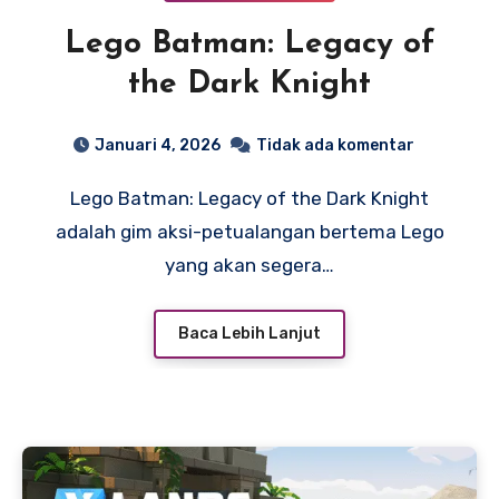
Lego Batman: Legacy of
the Dark Knight
Januari 4, 2026
Tidak ada komentar
Lego Batman: Legacy of the Dark Knight
adalah gim aksi-petualangan bertema Lego
yang akan segera…
Baca Lebih Lanjut