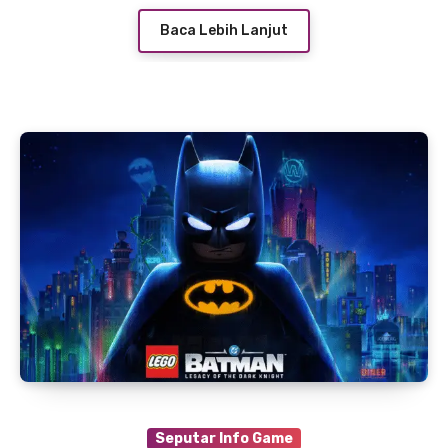
Baca Lebih Lanjut
Seputar Info Game