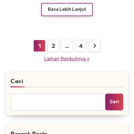
Baca Lebih Lanjut
Paginasi
1
2
…
4
pos
Laman Berikutnya »
Cari
Cari