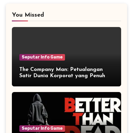
You Missed
Seputar Info Game
The Company Man: Petualangan
Satir Dunia Korporat yang Penuh
Aksi dan Humor
Seputar Info Game