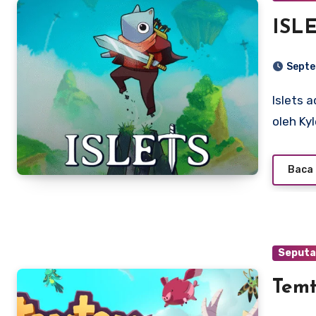
ISL
Septe
Islets adalah gim video tahun 2022 yang dikembangkan
oleh Ky
Baca 
Seputa
Tem