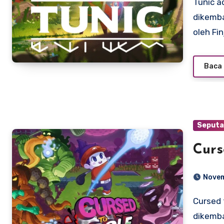
Tunic adalah game aksi-petualangan tahun 2022 yang
dikemba
oleh Fin
Baca 
Seputa
Curs
Novem
Cursed to Golf adalah gim video roguelike tahun 2022 yang
dikemb