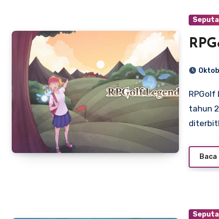
Seputa
RPG
Oktob
RPGolf Legends adalah permainan video permainan peran
tahun 2
diterbi
Baca 
Seputa