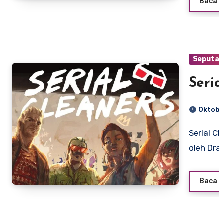
Baca 
Seputa
Seri
Oktob
Serial Cleaners adalah gim siluman yang dikembangkan
oleh Dr
Baca 