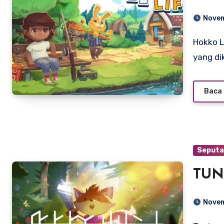
Novem
Hokko Life adalah gim video simulasi sosial tahun 2022
yang di
Baca 
Seputa
TUN
Novem