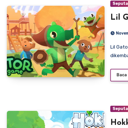
Seputa
Lil 
Novem
Lil Gator Game adalah permainan video tahun 2022 yang
dikemba
Baca 
Seputa
Hokk