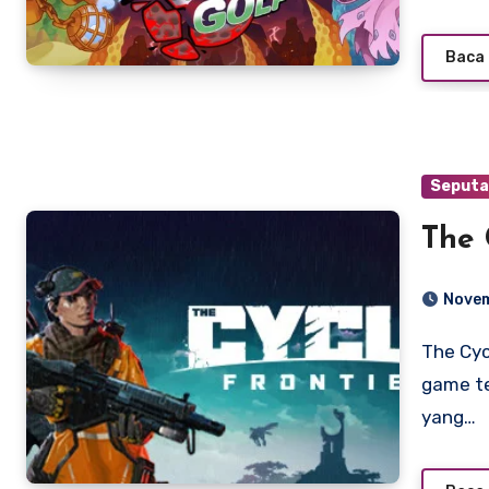
Baca 
Seputa
The 
Novem
The Cycle: Frontier (sebelumnya berjudul The Cycle) adalah
game t
yang…