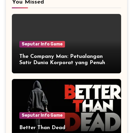
You Missed
Seputar Info Game
The Company Man: Petualangan
Satir Dunia Korporat yang Penuh
Aksi dan Humor
Seputar Info Game
Better Than Dead