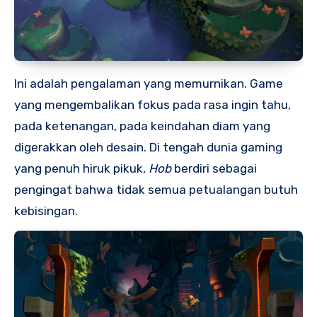
Ini adalah pengalaman yang memurnikan. Game
yang mengembalikan fokus pada rasa ingin tahu,
pada ketenangan, pada keindahan diam yang
digerakkan oleh desain. Di tengah dunia gaming
yang penuh hiruk pikuk,
Hob
berdiri sebagai
pengingat bahwa tidak semua petualangan butuh
kebisingan.