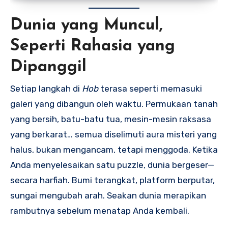
Dunia yang Muncul,
Seperti Rahasia yang
Dipanggil
Setiap langkah di
Hob
terasa seperti memasuki
galeri yang dibangun oleh waktu. Permukaan tanah
yang bersih, batu-batu tua, mesin-mesin raksasa
yang berkarat… semua diselimuti aura misteri yang
halus, bukan mengancam, tetapi menggoda. Ketika
Anda menyelesaikan satu puzzle, dunia bergeser—
secara harfiah. Bumi terangkat, platform berputar,
sungai mengubah arah. Seakan dunia merapikan
rambutnya sebelum menatap Anda kembali.