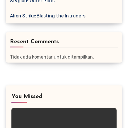
Stygian: Outer Gods
Alien Strike:Blasting the Intruders
Recent Comments
Tidak ada komentar untuk ditampilkan.
You Missed