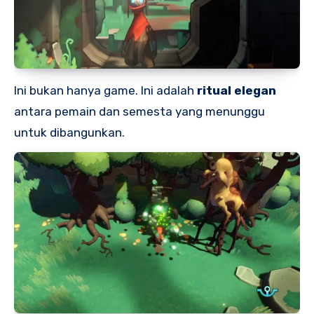
Ini bukan hanya game. Ini adalah
ritual elegan
antara pemain dan semesta yang menunggu
untuk dibangunkan.