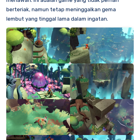
menawan. Ini adalah game yang tidak pernah
berteriak, namun tetap meninggalkan gema
lembut yang tinggal lama dalam ingatan.