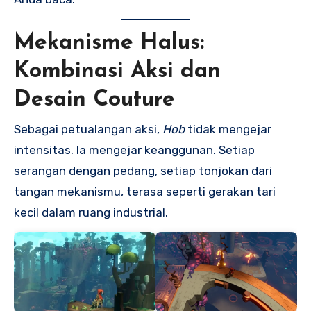
Mekanisme Halus:
Kombinasi Aksi dan
Desain Couture
Sebagai petualangan aksi,
Hob
tidak mengejar
intensitas. Ia mengejar keanggunan. Setiap
serangan dengan pedang, setiap tonjokan dari
tangan mekanismu, terasa seperti gerakan tari
kecil dalam ruang industrial.