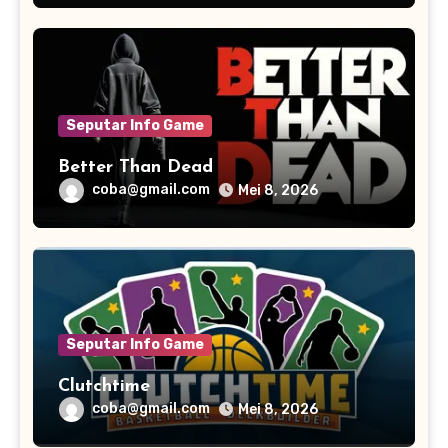
Seputar Info Game
Better Than Dead
coba@gmail.com
Mei 8, 2026
Seputar Info Game
Clutchtime
coba@gmail.com
Mei 8, 2026