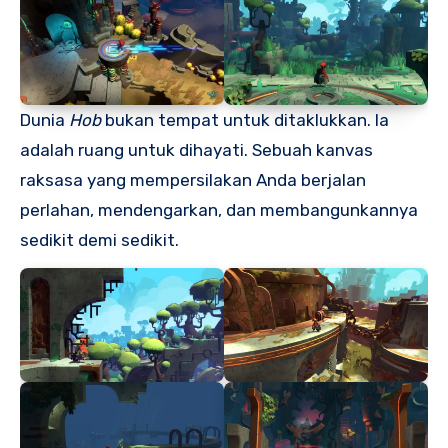
Dunia
Hob
bukan tempat untuk ditaklukkan. Ia
adalah ruang untuk dihayati. Sebuah kanvas
raksasa yang mempersilakan Anda berjalan
perlahan, mendengarkan, dan membangunkannya
sedikit demi sedikit.