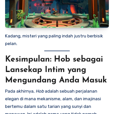
Kadang, misteri yang paling indah justru berbisik
pelan.
Kesimpulan: Hob sebagai
Lansekap Intim yang
Mengundang Anda Masuk
Pada akhirnya,
Hob
adalah sebuah perjalanan
elegan di mana mekanisme, alam, dan imajinasi
bertemu dalam satu tarian yang sunyi dan