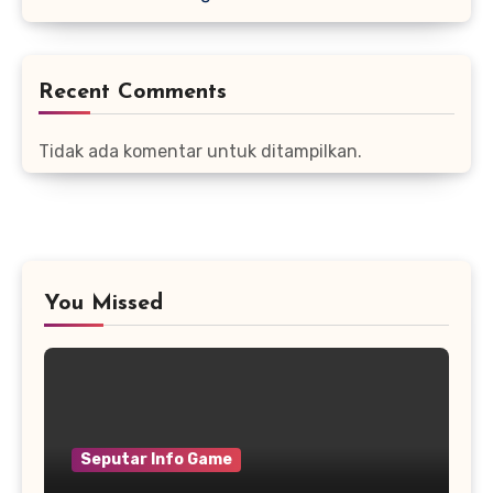
Recent Comments
Tidak ada komentar untuk ditampilkan.
You Missed
Seputar Info Game