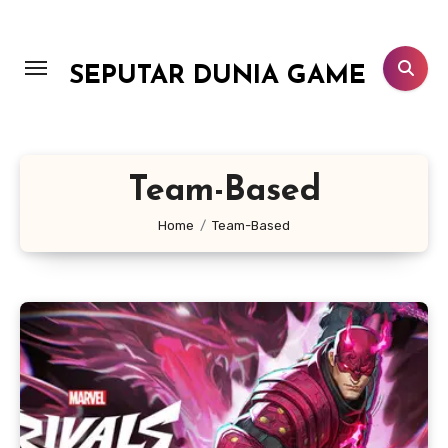
Lewati
ke
konten
SEPUTAR DUNIA GAME
Team-Based
Home
Team-Based