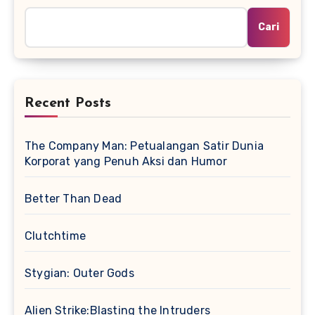
Cari
Recent Posts
The Company Man: Petualangan Satir Dunia
Korporat yang Penuh Aksi dan Humor
Better Than Dead
Clutchtime
Stygian: Outer Gods
Alien Strike:Blasting the Intruders