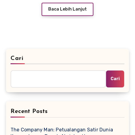
Baca Lebih Lanjut
Cari
Cari
Recent Posts
The Company Man: Petualangan Satir Dunia