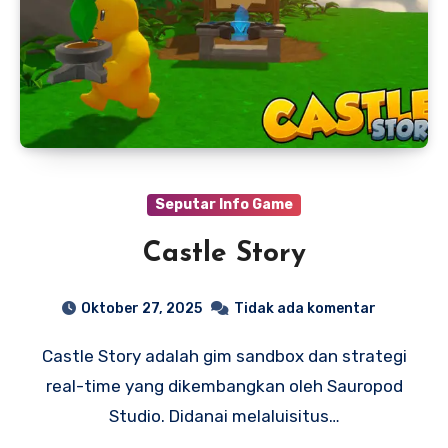
Seputar Info Game
Castle Story
Oktober 27, 2025
Tidak ada komentar
Castle Story adalah gim sandbox dan strategi
real-time yang dikembangkan oleh Sauropod
Studio. Didanai melaluisitus…