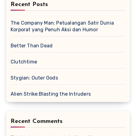
Recent Posts
The Company Man: Petualangan Satir Dunia
Korporat yang Penuh Aksi dan Humor
Better Than Dead
Clutchtime
Stygian: Outer Gods
Alien Strike:Blasting the Intruders
Recent Comments