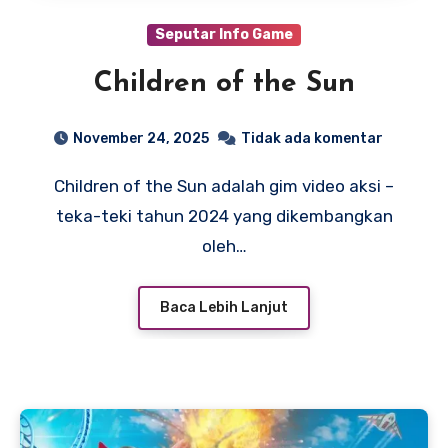
Seputar Info Game
Children of the Sun
November 24, 2025
Tidak ada komentar
Children of the Sun adalah gim video aksi –
teka-teki tahun 2024 yang dikembangkan
oleh…
Baca Lebih Lanjut