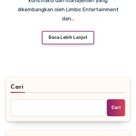
konstruksi dan manajemen yang
dikembangkan oleh Limbic Entertainment
dan…
Baca Lebih Lanjut
Cari
Cari