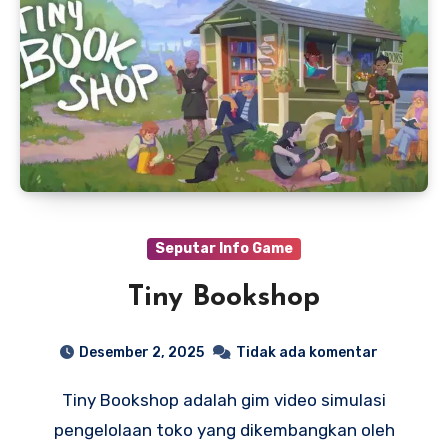
Seputar Info Game
Tiny Bookshop
Desember 2, 2025
Tidak ada komentar
Tiny Bookshop adalah gim video simulasi
pengelolaan toko yang dikembangkan oleh