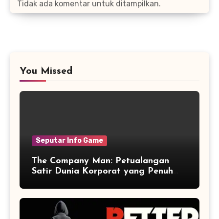
Tidak ada komentar untuk ditampilkan.
You Missed
Seputar Info Game
The Company Man: Petualangan
Satir Dunia Korporat yang Penuh
Aksi dan Humor