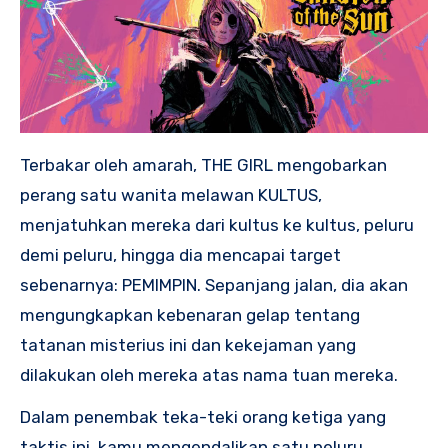
Terbakar oleh amarah, THE GIRL mengobarkan
perang satu wanita melawan KULTUS,
menjatuhkan mereka dari kultus ke kultus, peluru
demi peluru, hingga dia mencapai target
sebenarnya: PEMIMPIN. Sepanjang jalan, dia akan
mengungkapkan kebenaran gelap tentang
tatanan misterius ini dan kekejaman yang
dilakukan oleh mereka atas nama tuan mereka.
Dalam penembak teka-teki orang ketiga yang
taktis ini, kamu mengendalikan satu peluru,