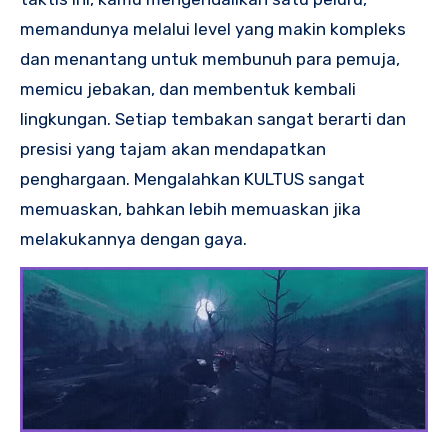
memandunya melalui level yang makin kompleks
dan menantang untuk membunuh para pemuja,
memicu jebakan, dan membentuk kembali
lingkungan. Setiap tembakan sangat berarti dan
presisi yang tajam akan mendapatkan
penghargaan. Mengalahkan KULTUS sangat
memuaskan, bahkan lebih memuaskan jika
melakukannya dengan gaya.