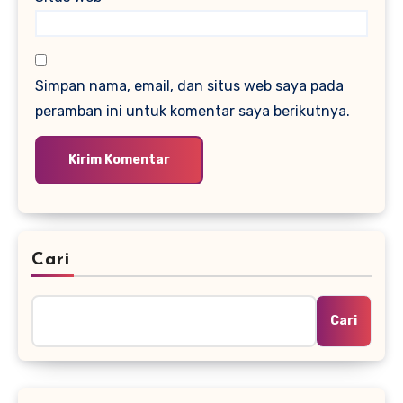
Simpan nama, email, dan situs web saya pada
peramban ini untuk komentar saya berikutnya.
Cari
Cari