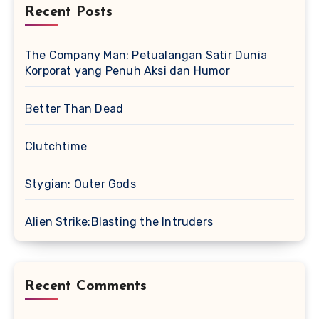
Recent Posts
The Company Man: Petualangan Satir Dunia
Korporat yang Penuh Aksi dan Humor
Better Than Dead
Clutchtime
Stygian: Outer Gods
Alien Strike:Blasting the Intruders
Recent Comments