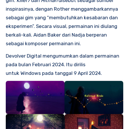
gim.
Killer7
dan
Hitman
disebut sebagai sumber
inspirasinya, dengan Rother menggambarkannya
sebagai gim yang “membutuhkan kesabaran dan
eksperimen”. Secara visual, permainan ini diulang
berkali-kali. Aidan Baker dari Nadja berperan
sebagai komposer permainan ini.
Devolver Digital mengumumkan dalam permainan
pada bulan Februari 2024. Itu dirilis
untuk Windows pada tanggal 9 April 2024.