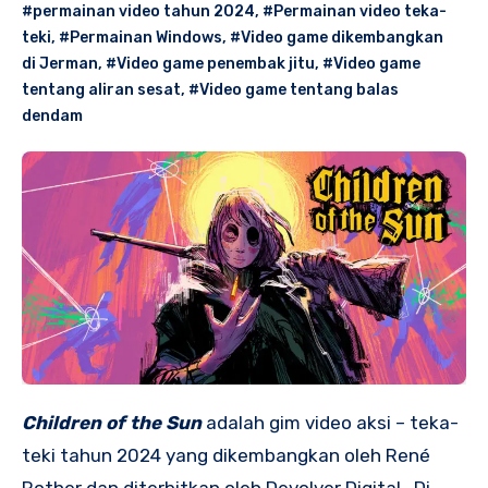
#permainan video tahun 2024
,
#Permainan video teka-
teki
,
#Permainan Windows
,
#Video game dikembangkan
di Jerman
,
#Video game penembak jitu
,
#Video game
tentang aliran sesat
,
#Video game tentang balas
dendam
Children of the Sun
adalah gim video aksi – teka-
teki tahun 2024 yang dikembangkan oleh René