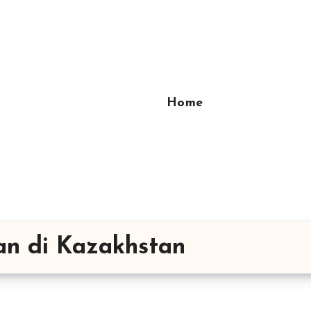
Home
n di Kazakhstan