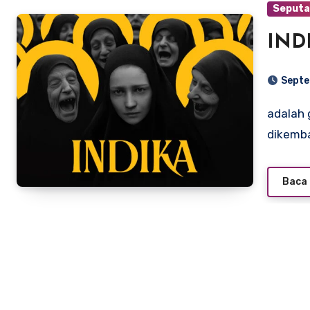
Seputa
IND
Septe
adalah gim petualangan orang ketiga tahun 2024 yang
dikemba
Baca 