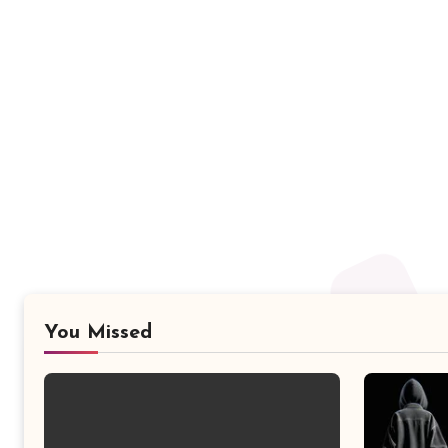
You Missed