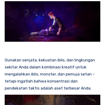
Gunakan senjata, kekuatan iblis, dan lingkungan
sekitar Anda dalam kombinasi kreatif untuk
mengalahkan iblis, monster, dan pemuja setan –
tetapi ingatlah bahwa konsentrasi dan
pendekatan taktis adalah aset terbesar Anda.