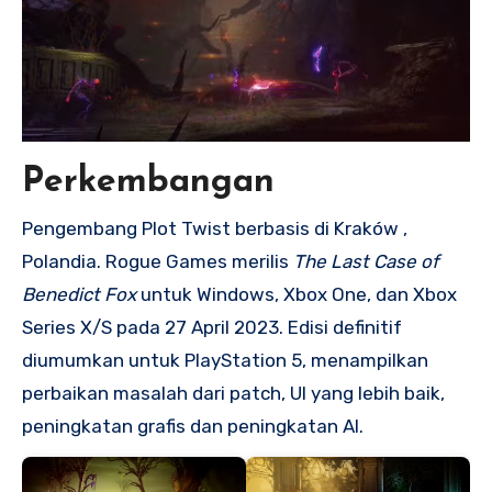
Perkembangan
Pengembang Plot Twist berbasis di Kraków ,
Polandia. Rogue Games merilis
The Last Case of
Benedict Fox
untuk Windows, Xbox One, dan Xbox
Series X/S pada 27 April 2023. Edisi definitif
diumumkan untuk PlayStation 5, menampilkan
perbaikan masalah dari patch, UI yang lebih baik,
peningkatan grafis dan peningkatan AI.