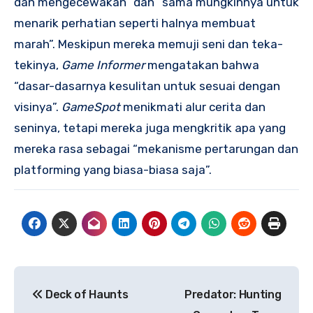
dan mengecewakan” dan “sama mungkinnya untuk
menarik perhatian seperti halnya membuat
marah”. Meskipun mereka memuji seni dan teka-
tekinya,
Game Informer
mengatakan bahwa
“dasar-dasarnya kesulitan untuk sesuai dengan
visinya”.
GameSpot
menikmati alur cerita dan
seninya, tetapi mereka juga mengkritik apa yang
mereka rasa sebagai “mekanisme pertarungan dan
platforming yang biasa-biasa saja”.
Navigasi
Deck of Haunts
Predator: Hunting
pos