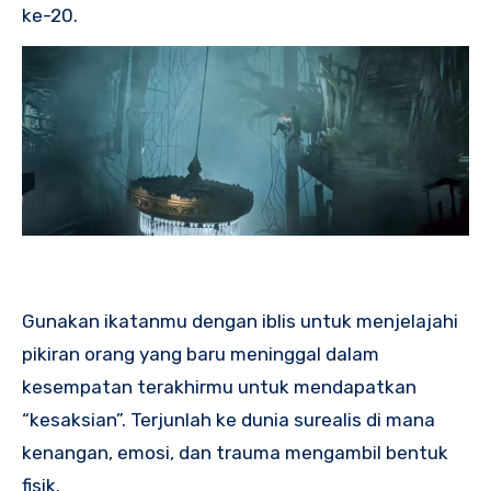
ke-20.
Gunakan ikatanmu dengan iblis untuk menjelajahi
pikiran orang yang baru meninggal dalam
kesempatan terakhirmu untuk mendapatkan
“kesaksian”. Terjunlah ke dunia surealis di mana
kenangan, emosi, dan trauma mengambil bentuk
fisik.