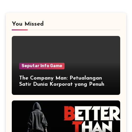
You Missed
Seputar Info Game
The Company Man: Petualangan
Satir Dunia Korporat yang Penuh
Aksi dan Humor