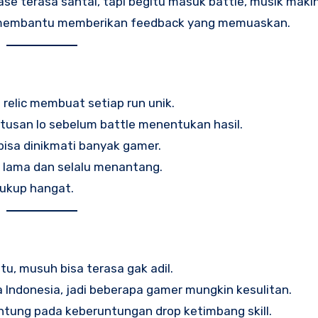
e terasa santai, tapi begitu masuk battle, musik makin
uga membantu memberikan feedback yang memuaskan.
 relic membuat setiap run unik.
tusan lo sebelum battle menentukan hasil.
i bisa dinikmati banyak gamer.
 lama dan selalu menantang.
cukup hangat.
ntu, musuh bisa terasa gak adil.
Indonesia, jadi beberapa gamer mungkin kesulitan.
antung pada keberuntungan drop ketimbang skill.