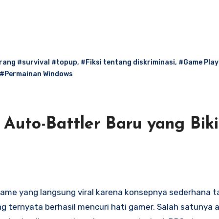
ng #survival #topup
,
#Fiksi tentang diskriminasi
,
#Game Play
#Permainan Windows
 Auto-Battler Baru yang Bik
g ternyata berhasil mencuri hati gamer. Salah satunya 