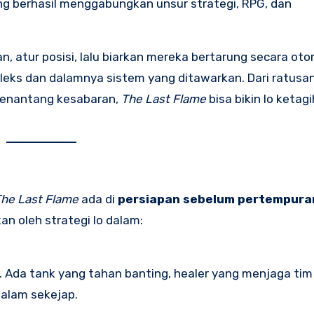
ng berhasil menggabungkan unsur strategi, RPG, dan
an, atur posisi, lalu biarkan mereka bertarung secara oto
leks dan dalamnya sistem yang ditawarkan. Dari ratusa
 menantang kesabaran,
The Last Flame
bisa bikin lo ketag
he Last Flame
ada di
persiapan sebelum pertempura
n oleh strategi lo dalam:
. Ada tank yang tahan banting, healer yang menjaga tim
dalam sekejap.