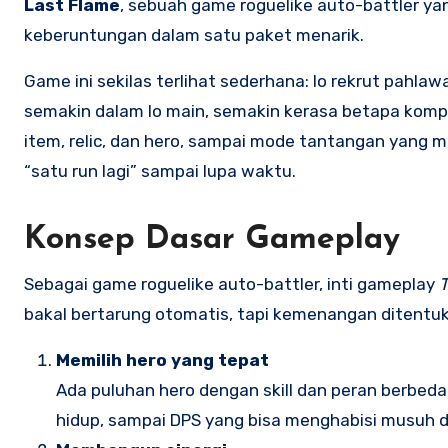
Last Flame
, sebuah game roguelike auto-battler ya
keberuntungan dalam satu paket menarik.
Game ini sekilas terlihat sederhana: lo rekrut pahlaw
semakin dalam lo main, semakin kerasa betapa komp
item, relic, dan hero, sampai mode tantangan yang
“satu run lagi” sampai lupa waktu.
Konsep Dasar Gameplay
Sebagai game roguelike auto-battler, inti gameplay
T
bakal bertarung otomatis, tapi kemenangan ditentuka
Memilih hero yang tepat
Ada puluhan hero dengan skill dan peran berbeda
hidup, sampai DPS yang bisa menghabisi musuh 