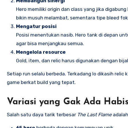
Membangun sinergi
Hero memiliki origin dan class yang jika digabung
bikin musuh melambat, sementara tipe bleed fo
Mengatur posisi
Posisi menentukan nasib. Hero tank di depan un
agar bisa menjangkau semua.
Mengelola resource
Gold, item, dan relic harus digunakan dengan bijak
Setiap run selalu berbeda. Terkadang lo dikasih relic 
game berkat build yang tepat.
Variasi yang Gak Ada Habi
Salah satu daya tarik terbesar
The Last Flame
adala
65 hero
berbeda dengan kemampuan unik.