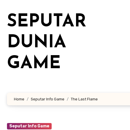
Lewati
ke
SEPUTAR
konten
DUNIA
GAME
Home
Seputar Info Game
The Last Flame
Seputar Info Game