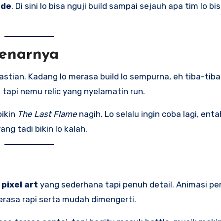
ode
. Di sini lo bisa nguji build sampai sejauh apa tim lo b
benarnya
astian. Kadang lo merasa build lo sempurna, eh tiba-tiba
 tapi nemu relic yang nyelamatin run.
bikin
The Last Flame
nagih. Lo selalu ingin coba lagi, enta
g tadi bikin lo kalah.
 pixel art
yang sederhana tapi penuh detail. Animasi p
 terasa rapi serta mudah dimengerti.