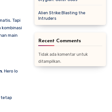
Alien Strike:Blasting the
Intruders
matis. Tapi
n kombinasi
ihan main
Recent Comments
Tidak ada komentar untuk
ditampilkan.
n
. Hero lo
 tetap