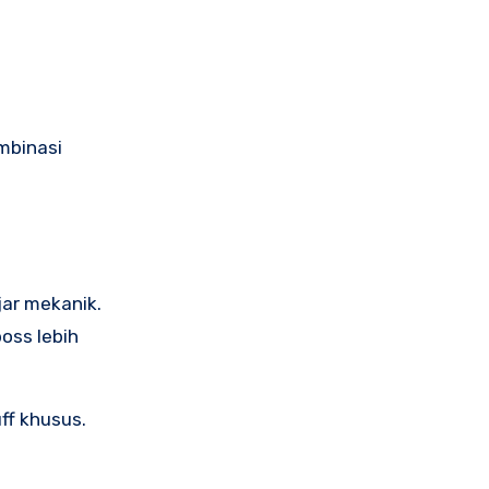
mbinasi
jar mekanik.
oss lebih
ff khusus.