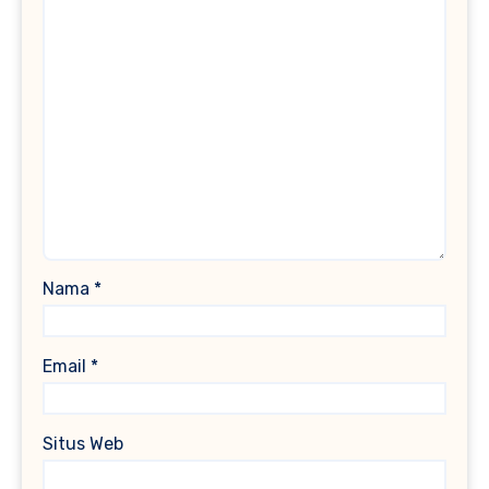
Nama
*
Email
*
Situs Web