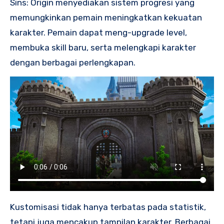
Sins: Origin menyediakan sistem progresi yang
memungkinkan pemain meningkatkan kekuatan
karakter. Pemain dapat meng-upgrade level,
membuka skill baru, serta melengkapi karakter
dengan berbagai perlengkapan.
Kustomisasi tidak hanya terbatas pada statistik,
tetapi juga mencakup tampilan karakter. Berbagai