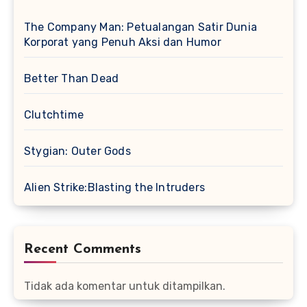
The Company Man: Petualangan Satir Dunia
Korporat yang Penuh Aksi dan Humor
Better Than Dead
Clutchtime
Stygian: Outer Gods
Alien Strike:Blasting the Intruders
Recent Comments
Tidak ada komentar untuk ditampilkan.