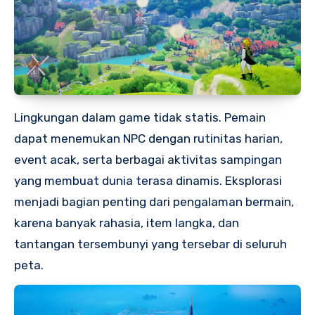
Lingkungan dalam game tidak statis. Pemain
dapat menemukan NPC dengan rutinitas harian,
event acak, serta berbagai aktivitas sampingan
yang membuat dunia terasa dinamis. Eksplorasi
menjadi bagian penting dari pengalaman bermain,
karena banyak rahasia, item langka, dan
tantangan tersembunyi yang tersebar di seluruh
peta.