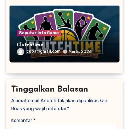
Seputar Info Game
Clutchtime
coba@gmail.com
Mei 8, 2026
Tinggalkan Balasan
Alamat email Anda tidak akan dipublikasikan.
Ruas yang wajib ditandai
*
Komentar
*