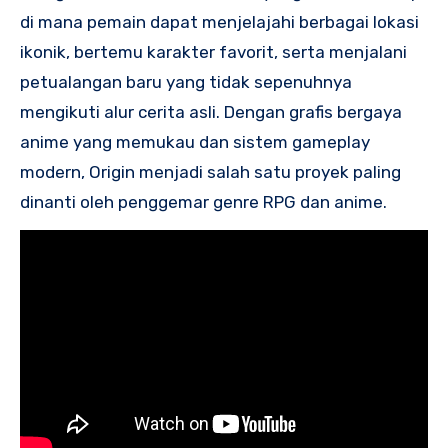
di mana pemain dapat menjelajahi berbagai lokasi
ikonik, bertemu karakter favorit, serta menjalani
petualangan baru yang tidak sepenuhnya
mengikuti alur cerita asli. Dengan grafis bergaya
anime yang memukau dan sistem gameplay
modern, Origin menjadi salah satu proyek paling
dinanti oleh penggemar genre RPG dan anime.