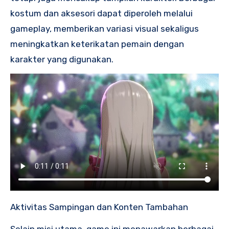
kostum dan aksesori dapat diperoleh melalui
gameplay, memberikan variasi visual sekaligus
meningkatkan keterikatan pemain dengan
karakter yang digunakan.
Aktivitas Sampingan dan Konten Tambahan