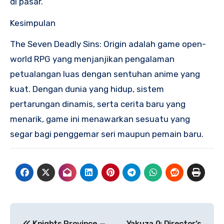
di pasar.
Kesimpulan
The Seven Deadly Sins: Origin adalah game open-
world RPG yang menjanjikan pengalaman
petualangan luas dengan sentuhan anime yang
kuat. Dengan dunia yang hidup, sistem
pertarungan dinamis, serta cerita baru yang
menarik, game ini menawarkan sesuatu yang
segar bagi penggemar seri maupun pemain baru.
Navigasi
Knights Province —
Yakuza 0: Director’s