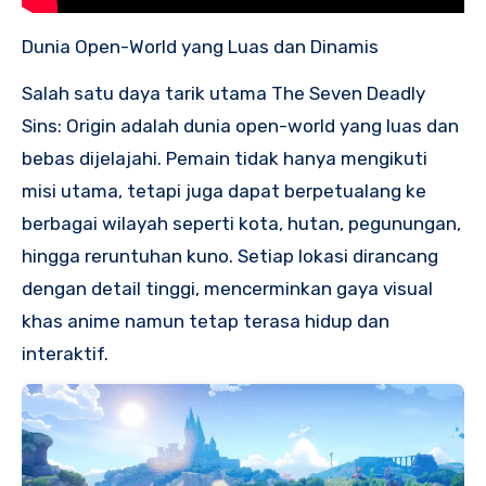
Dunia Open-World yang Luas dan Dinamis
Salah satu daya tarik utama The Seven Deadly
Sins: Origin adalah dunia open-world yang luas dan
bebas dijelajahi. Pemain tidak hanya mengikuti
misi utama, tetapi juga dapat berpetualang ke
berbagai wilayah seperti kota, hutan, pegunungan,
hingga reruntuhan kuno. Setiap lokasi dirancang
dengan detail tinggi, mencerminkan gaya visual
khas anime namun tetap terasa hidup dan
interaktif.