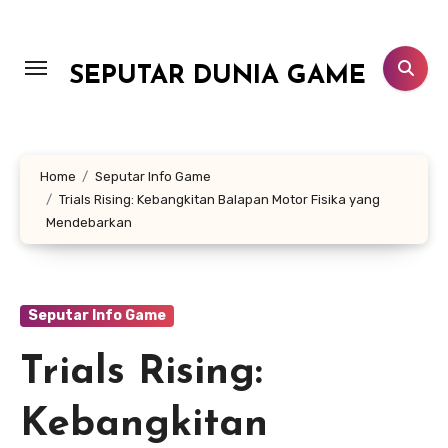
Lewati
ke
konten
SEPUTAR DUNIA GAME
Home
Seputar Info Game
Trials Rising: Kebangkitan Balapan Motor Fisika yang
Mendebarkan
Seputar Info Game
Trials Rising:
Kebangkitan