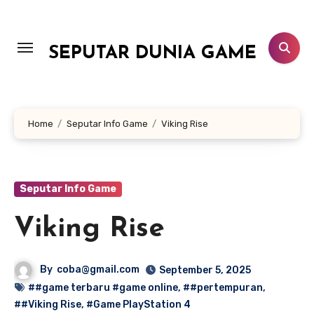
Lewati
ke
konten
SEPUTAR DUNIA GAME
Home
Seputar Info Game
Viking Rise
Seputar Info Game
Viking Rise
By
coba@gmail.com
September 5, 2025
##game terbaru #game online
,
##pertempuran
,
##Viking Rise
,
#Game PlayStation 4