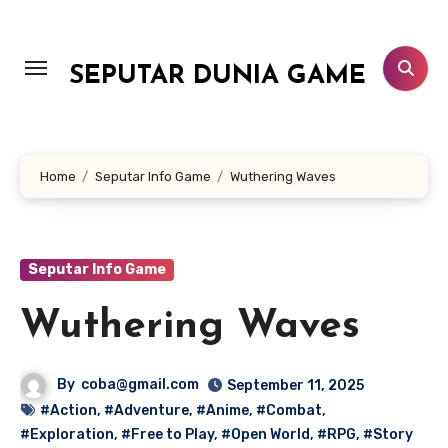
Lewati
ke
konten
SEPUTAR DUNIA GAME
Home
Seputar Info Game
Wuthering Waves
Seputar Info Game
Wuthering Waves
By
coba@gmail.com
September 11, 2025
#Action
,
#Adventure
,
#Anime
,
#Combat
,
#Exploration
,
#Free to Play
,
#Open World
,
#RPG
,
#Story