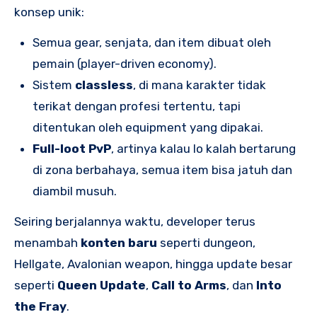
konsep unik:
Semua gear, senjata, dan item dibuat oleh
pemain (player-driven economy).
Sistem
classless
, di mana karakter tidak
terikat dengan profesi tertentu, tapi
ditentukan oleh equipment yang dipakai.
Full-loot PvP
, artinya kalau lo kalah bertarung
di zona berbahaya, semua item bisa jatuh dan
diambil musuh.
Seiring berjalannya waktu, developer terus
menambah
konten baru
seperti dungeon,
Hellgate, Avalonian weapon, hingga update besar
seperti
Queen Update
,
Call to Arms
, dan
Into
the Fray
.