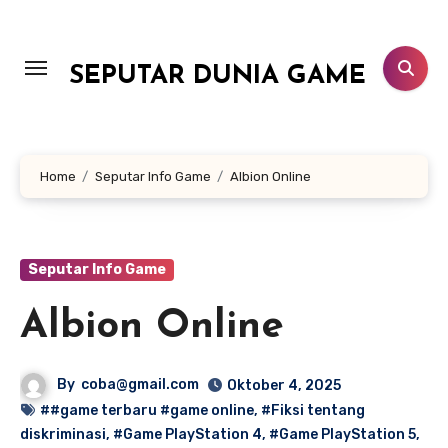
Lewati
ke
konten
SEPUTAR DUNIA GAME
Home
Seputar Info Game
Albion Online
Seputar Info Game
Albion Online
By
coba@gmail.com
Oktober 4, 2025
##game terbaru #game online
,
#Fiksi tentang
diskriminasi
,
#Game PlayStation 4
,
#Game PlayStation 5
,