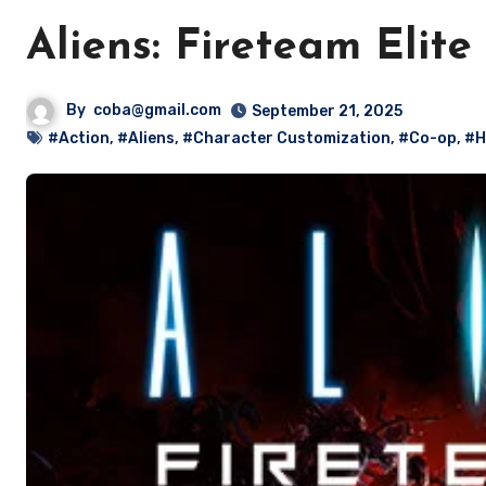
Aliens: Fireteam Elite
By
coba@gmail.com
September 21, 2025
#Action
,
#Aliens
,
#Character Customization
,
#Co-op
,
#H