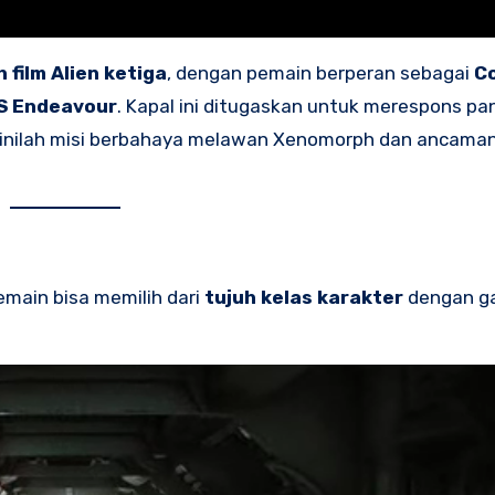
 film Alien ketiga
, dengan pemain berperan sebagai
Co
S Endeavour
. Kapal ini ditugaskan untuk merespons pa
ri sinilah misi berbahaya melawan Xenomorph dan ancaman
Pemain bisa memilih dari
tujuh kelas karakter
dengan g