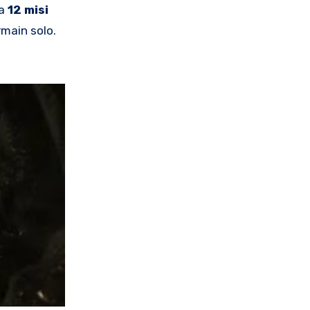
da
12 misi
rmain solo.