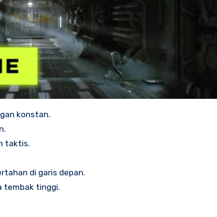
gan konstan.
n.
 taktis.
tahan di garis depan.
a tembak tinggi.