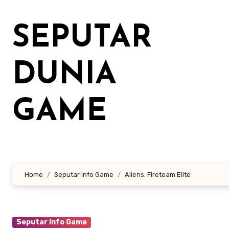
Lewati
ke
SEPUTAR
konten
DUNIA
GAME
Home
Seputar Info Game
Aliens: Fireteam Elite
Seputar Info Game