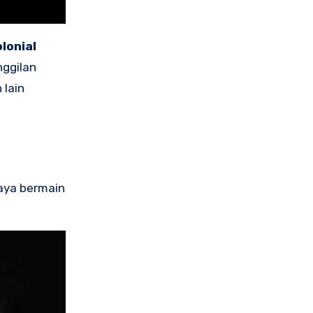
lonial
nggilan
 lain
aya bermain