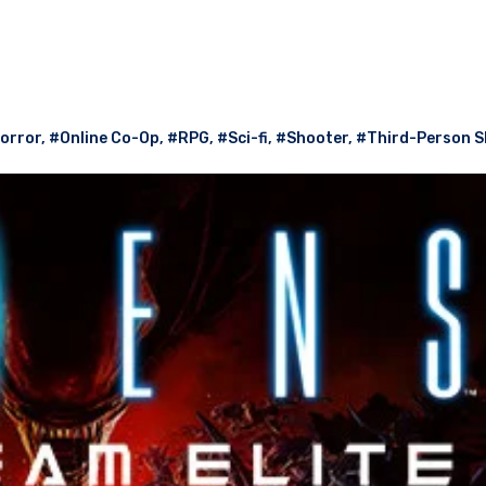
orror
,
#Online Co-Op
,
#RPG
,
#Sci-fi
,
#Shooter
,
#Third-Person S