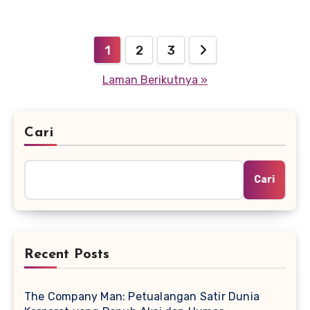
Paginasi
1
2
3
pos
Laman Berikutnya »
Cari
Cari
Recent Posts
The Company Man: Petualangan Satir Dunia