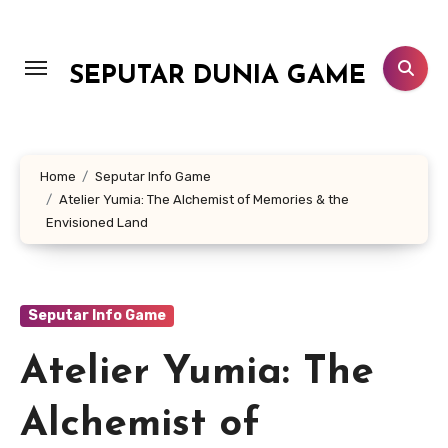
Lewati
ke
konten
SEPUTAR DUNIA GAME
Home
Seputar Info Game
Atelier Yumia: The Alchemist of Memories & the
Envisioned Land
Seputar Info Game
Atelier Yumia: The
Alchemist of