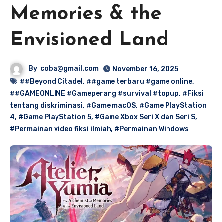
Memories & the
Envisioned Land
By
coba@gmail.com
November 16, 2025
##Beyond Citadel
,
##game terbaru #game online
,
##GAMEONLINE #Gameperang #survival #topup
,
#Fiksi
tentang diskriminasi
,
#Game macOS
,
#Game PlayStation
4
,
#Game PlayStation 5
,
#Game Xbox Seri X dan Seri S
,
#Permainan video fiksi ilmiah
,
#Permainan Windows