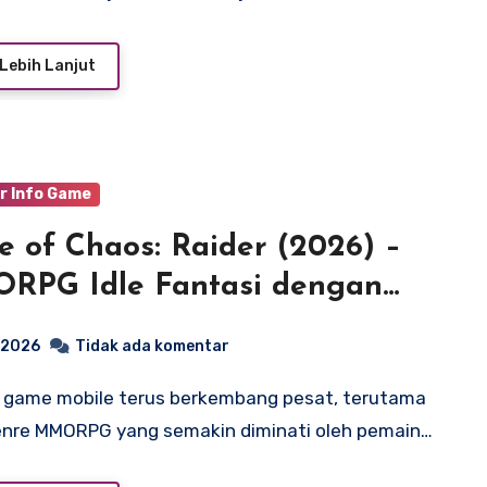
Lebih Lanjut
r Info Game
e of Chaos: Raider (2026) –
RPG Idle Fantasi dengan
em Auto yang
, 2026
Tidak ada komentar
tifPendahuluan
enre MMORPG yang semakin diminati oleh pemain…