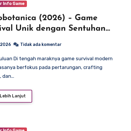
r Info Game
obotanica (2026) – Game
ival Unik dengan Sentuhan
ah dan Eksplorasi Alam
, 2026
Tidak ada komentar
ejarah
asanya berfokus pada pertarungan, crafting
, dan…
Lebih Lanjut
r Info Game