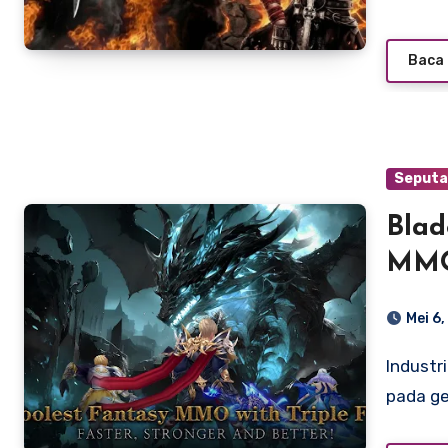
Baca 
Seputa
Blad
MMO
Sist
Mei 6
Adik
Industri game mobile terus berkembang pesat, terutama
pada g