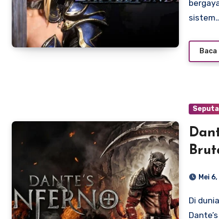
bergaya
sistem
Baca 
Seputa
Dant
Bru
Pen
Mei 6
Di dunia game aksi bertema mitologi dan fantasi gelap,
Dante’s