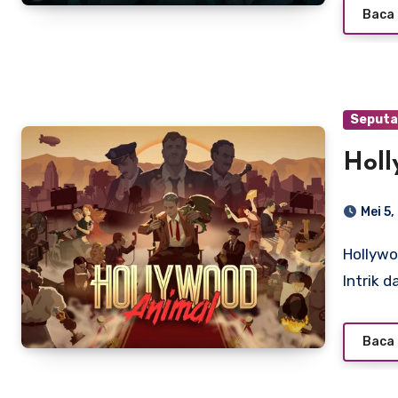
Baca 
Seputa
Holl
Mei 5
Hollywood Animal: Simulasi Brutal Dunia Film yang Penuh
Intrik d
Baca 