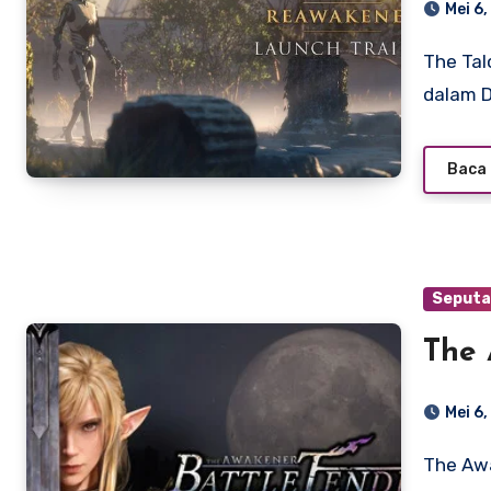
Mei 6
The Talos Principle: Reawakened – Kebangkitan Filsafat
dalam D
Baca 
Seputa
The 
Mei 6
The Awakener Battle Tendency adalah game action RPG