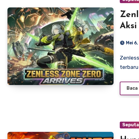
Zenl
Aksi
yan
Mei 6
Zenless Zone Zero adalah salah satu game action RPG
terbaru
Baca 
Seputa