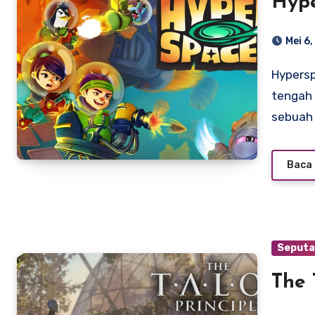
Hype
Mei 6
Hyperspaced: Pengalaman Futuristik di Xbox Series Di
tengah 
sebuah 
Baca 
Seputa
The 