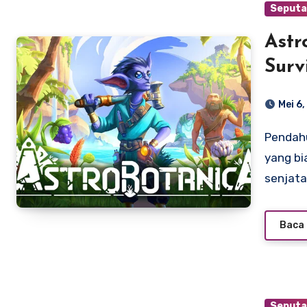
Seputa
Astr
Surv
Ilmi
Mei 6
Pras
Pendahuluan Di tengah maraknya game survival modern
yang bi
senjata
Baca 
Seputa