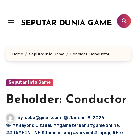
Lewati
ke
konten
SEPUTAR DUNIA GAME
Home
Seputar Info Game
Beholder: Conductor
Seputar Info Game
Beholder: Conductor
By
coba@gmail.com
Januari 8, 2026
##Beyond Citadel
,
##game terbaru #game online
,
##GAMEONLINE #Gameperang #survival #topup
,
#Fiksi