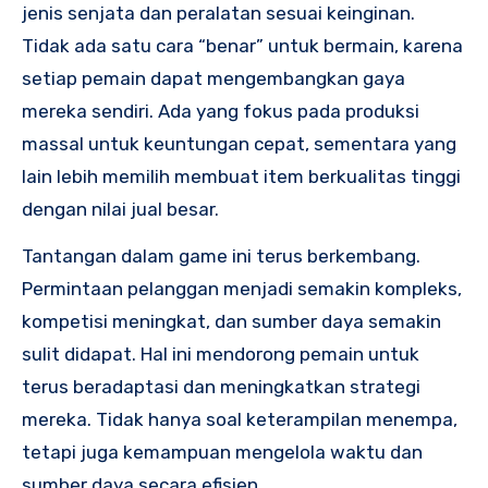
jenis senjata dan peralatan sesuai keinginan.
Tidak ada satu cara “benar” untuk bermain, karena
setiap pemain dapat mengembangkan gaya
mereka sendiri. Ada yang fokus pada produksi
massal untuk keuntungan cepat, sementara yang
lain lebih memilih membuat item berkualitas tinggi
dengan nilai jual besar.
Tantangan dalam game ini terus berkembang.
Permintaan pelanggan menjadi semakin kompleks,
kompetisi meningkat, dan sumber daya semakin
sulit didapat. Hal ini mendorong pemain untuk
terus beradaptasi dan meningkatkan strategi
mereka. Tidak hanya soal keterampilan menempa,
tetapi juga kemampuan mengelola waktu dan
sumber daya secara efisien.