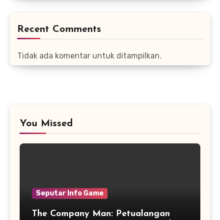
Recent Comments
Tidak ada komentar untuk ditampilkan.
You Missed
Seputar Info Game
The Company Man: Petualangan