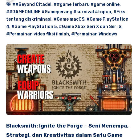
##Beyond Citadel
,
##game terbaru #game online
,
##GAMEONLINE #Gameperang #survival #topup
,
#Fiksi
tentang diskriminasi
,
#Game macOS
,
#Game PlayStation
4
,
#Game PlayStation 5
,
#Game Xbox Seri X dan Seri S
,
#Permainan video fiksi ilmiah
,
#Permainan Windows
Blacksmith: Ignite the Forge – Seni Menempa,
Strategi, dan Kreativitas dalam Satu Game