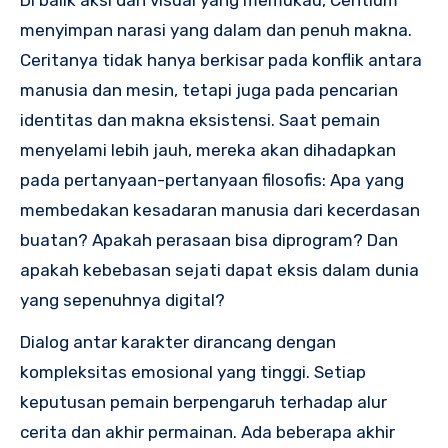
menyimpan narasi yang dalam dan penuh makna.
Ceritanya tidak hanya berkisar pada konflik antara
manusia dan mesin, tetapi juga pada pencarian
identitas dan makna eksistensi. Saat pemain
menyelami lebih jauh, mereka akan dihadapkan
pada pertanyaan-pertanyaan filosofis: Apa yang
membedakan kesadaran manusia dari kecerdasan
buatan? Apakah perasaan bisa diprogram? Dan
apakah kebebasan sejati dapat eksis dalam dunia
yang sepenuhnya digital?
Dialog antar karakter dirancang dengan
kompleksitas emosional yang tinggi. Setiap
keputusan pemain berpengaruh terhadap alur
cerita dan akhir permainan. Ada beberapa akhir