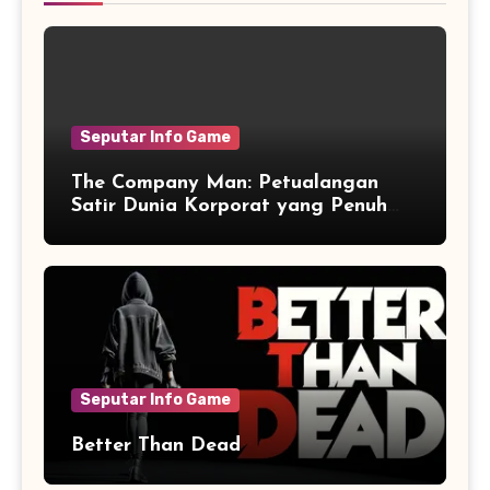
Seputar Info Game
The Company Man: Petualangan
Satir Dunia Korporat yang Penuh
Aksi dan Humor
Seputar Info Game
Better Than Dead