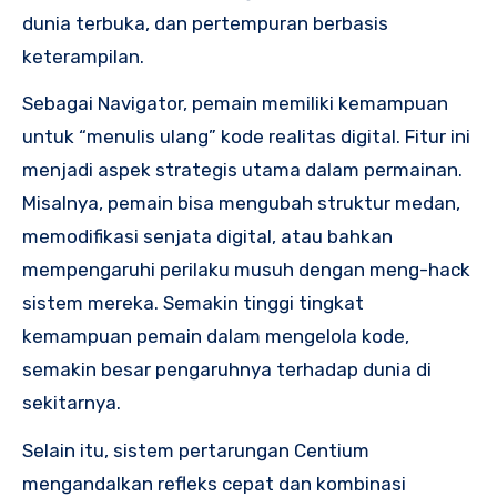
dunia terbuka, dan pertempuran berbasis
keterampilan.
Sebagai Navigator, pemain memiliki kemampuan
untuk “menulis ulang” kode realitas digital. Fitur ini
menjadi aspek strategis utama dalam permainan.
Misalnya, pemain bisa mengubah struktur medan,
memodifikasi senjata digital, atau bahkan
mempengaruhi perilaku musuh dengan meng-hack
sistem mereka. Semakin tinggi tingkat
kemampuan pemain dalam mengelola kode,
semakin besar pengaruhnya terhadap dunia di
sekitarnya.
Selain itu, sistem pertarungan Centium
mengandalkan refleks cepat dan kombinasi