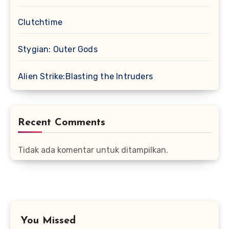
Clutchtime
Stygian: Outer Gods
Alien Strike:Blasting the Intruders
Recent Comments
Tidak ada komentar untuk ditampilkan.
You Missed