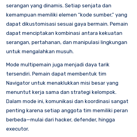
serangan yang dinamis. Setiap senjata dan
kemampuan memiliki elemen “kode sumber,” yang
dapat dikustomisasi sesuai gaya bermain. Pemain
dapat menciptakan kombinasi antara kekuatan
serangan, pertahanan, dan manipulasi lingkungan
untuk mengalahkan musuh.
Mode multipemain juga menjadi daya tarik
tersendiri. Pemain dapat membentuk tim
Navigator untuk menaklukkan misi besar yang
menuntut kerja sama dan strategi kelompok.
Dalam mode ini, komunikasi dan koordinasi sangat
penting karena setiap anggota tim memiliki peran
berbeda—mulai dari hacker, defender, hingga
executor.