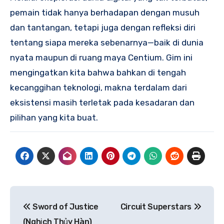
pemain tidak hanya berhadapan dengan musuh
dan tantangan, tetapi juga dengan refleksi diri
tentang siapa mereka sebenarnya—baik di dunia
nyata maupun di ruang maya Centium. Gim ini
mengingatkan kita bahwa bahkan di tengah
kecanggihan teknologi, makna terdalam dari
eksistensi masih terletak pada kesadaran dan
pilihan yang kita buat.
Navigasi
Sword of Justice
Circuit Superstars
pos
(Nghịch Thủy Hàn)