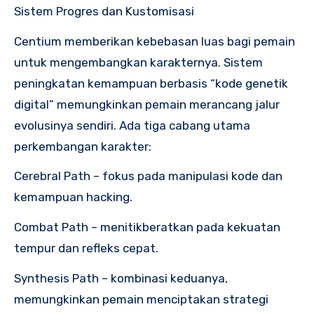
Sistem Progres dan Kustomisasi
Centium memberikan kebebasan luas bagi pemain
untuk mengembangkan karakternya. Sistem
peningkatan kemampuan berbasis “kode genetik
digital” memungkinkan pemain merancang jalur
evolusinya sendiri. Ada tiga cabang utama
perkembangan karakter:
Cerebral Path – fokus pada manipulasi kode dan
kemampuan hacking.
Combat Path – menitikberatkan pada kekuatan
tempur dan refleks cepat.
Synthesis Path – kombinasi keduanya,
memungkinkan pemain menciptakan strategi