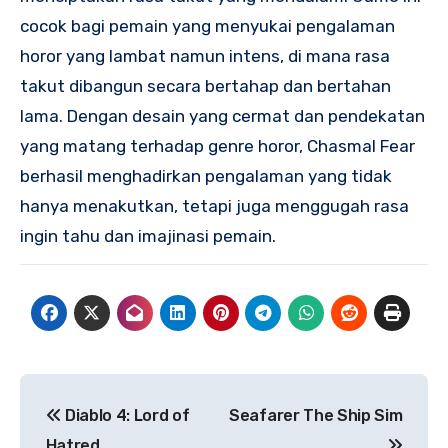
cocok bagi pemain yang menyukai pengalaman
horor yang lambat namun intens, di mana rasa
takut dibangun secara bertahap dan bertahan
lama. Dengan desain yang cermat dan pendekatan
yang matang terhadap genre horor, Chasmal Fear
berhasil menghadirkan pengalaman yang tidak
hanya menakutkan, tetapi juga menggugah rasa
ingin tahu dan imajinasi pemain.
Navigasi
Diablo 4: Lord of
Seafarer The Ship Sim
pos
Hatred