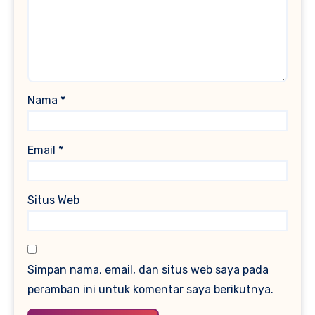
Nama
*
Email
*
Situs Web
Simpan nama, email, dan situs web saya pada
peramban ini untuk komentar saya berikutnya.