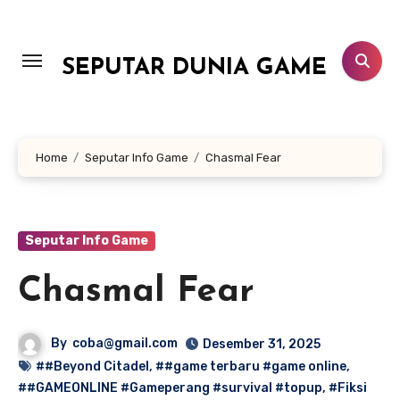
Lewati
ke
konten
SEPUTAR DUNIA GAME
Home
Seputar Info Game
Chasmal Fear
Seputar Info Game
Chasmal Fear
By
coba@gmail.com
Desember 31, 2025
##Beyond Citadel
,
##game terbaru #game online
,
##GAMEONLINE #Gameperang #survival #topup
,
#Fiksi