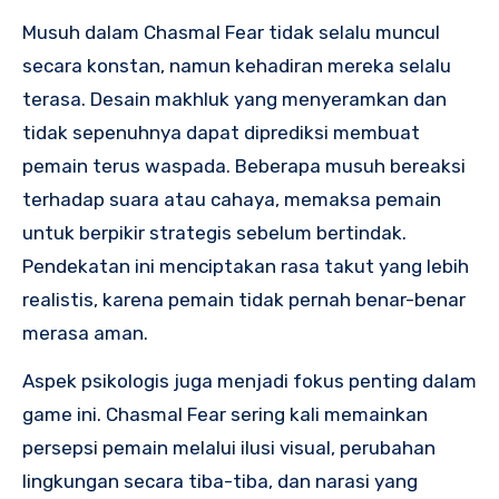
Musuh dalam Chasmal Fear tidak selalu muncul
secara konstan, namun kehadiran mereka selalu
terasa. Desain makhluk yang menyeramkan dan
tidak sepenuhnya dapat diprediksi membuat
pemain terus waspada. Beberapa musuh bereaksi
terhadap suara atau cahaya, memaksa pemain
untuk berpikir strategis sebelum bertindak.
Pendekatan ini menciptakan rasa takut yang lebih
realistis, karena pemain tidak pernah benar-benar
merasa aman.
Aspek psikologis juga menjadi fokus penting dalam
game ini. Chasmal Fear sering kali memainkan
persepsi pemain melalui ilusi visual, perubahan
lingkungan secara tiba-tiba, dan narasi yang