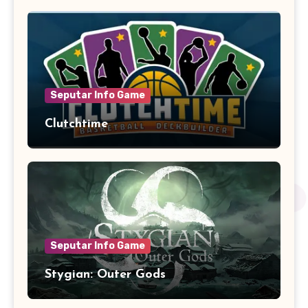
Seputar Info Game
Clutchtime
Seputar Info Game
Stygian: Outer Gods