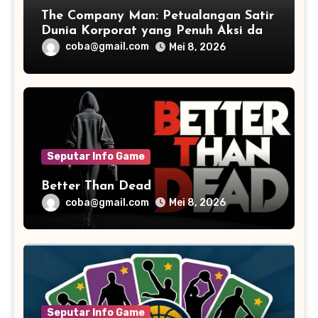
The Company Man: Petualangan Satir
Dunia Korporat yang Penuh Aksi dan
Humor
coba@gmail.com
Mei 8, 2026
Seputar Info Game
Better Than Dead
coba@gmail.com
Mei 8, 2026
Seputar Info Game