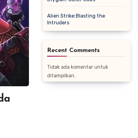
Alien Strike:Blasting the
Intruders
Recent Comments
Tidak ada komentar untuk
ditampilkan.
da