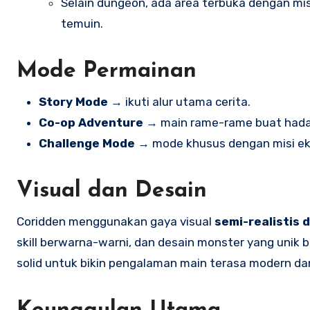
Selain dungeon, ada area terbuka dengan mis
temuin.
Mode Permainan
Story Mode
→ ikuti alur utama cerita.
Co-op Adventure
→ main rame-rame buat hada
Challenge Mode
→ mode khusus dengan misi eks
Visual dan Desain
Coridden menggunakan gaya visual
semi-realistis
skill berwarna-warni, dan desain monster yang unik 
solid untuk bikin pengalaman main terasa modern da