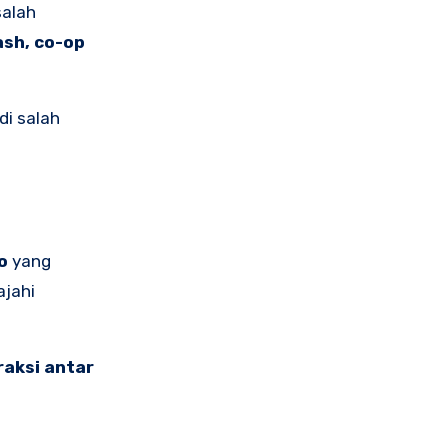
ash, co-op
di salah
o
yang
ajahi
raksi antar