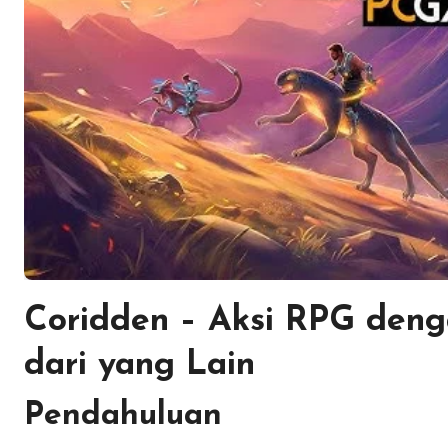
Coridden – Aksi RPG den
dari yang Lain
Pendahuluan