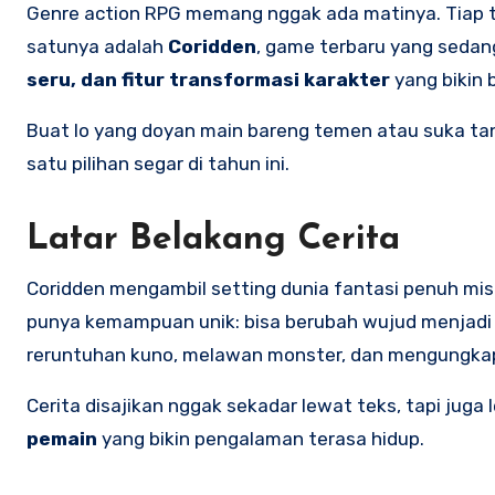
Genre action RPG memang nggak ada matinya. Tiap tahun selalu muncul judul baru dengan inovasi unik, dan salah
satunya adalah
Coridden
, game terbaru yang sedan
seru, dan fitur transformasi karakter
yang bikin 
Buat lo yang doyan main bareng temen atau suka tan
satu pilihan segar di tahun ini.
Latar Belakang Cerita
Coridden mengambil setting dunia fantasi penuh mis
punya kemampuan unik: bisa berubah wujud menjadi b
reruntuhan kuno, melawan monster, dan mengungkap
Cerita disajikan nggak sekadar lewat teks, tapi juga
pemain
yang bikin pengalaman terasa hidup.