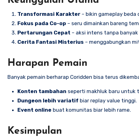
Keunggulan Utama
Transformasi Karakter
– bikin gameplay beda d
Fokus pada Co-op
– seru dimainkan bareng tem
Pertarungan Cepat
– aksi intens tanpa banyak j
Cerita Fantasi Misterius
– menggabungkan mito
Harapan Pemain
Banyak pemain berharap Coridden bisa terus dikem
Konten tambahan
seperti makhluk baru untuk 
Dungeon lebih variatif
biar replay value tinggi.
Event online
buat komunitas biar lebih rame.
Kesimpulan