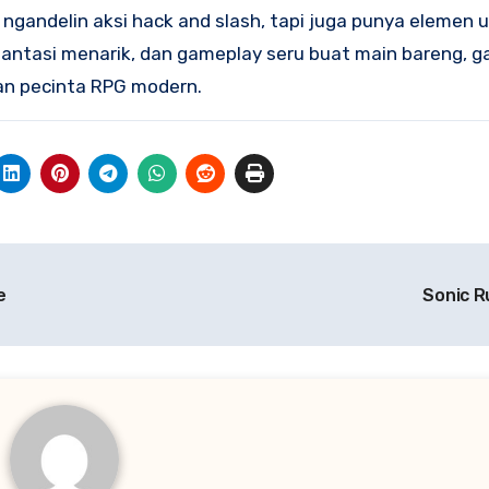
gandelin aksi hack and slash, tapi juga punya elemen u
a fantasi menarik, dan gameplay seru buat main bareng, g
gan pecinta RPG modern.
e
Sonic 