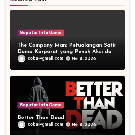
Seputar Info Game
The Company Man: Petualangan Satir
Dunia Korporat yang Penuh Aksi dan
Humor
coba@gmail.com
Mei 8, 2026
Seputar Info Game
Better Than Dead
coba@gmail.com
Mei 8, 2026