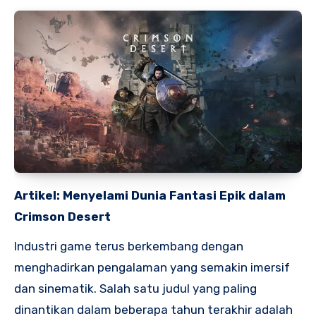
Artikel: Menyelami Dunia Fantasi Epik dalam
Crimson Desert
Industri game terus berkembang dengan
menghadirkan pengalaman yang semakin imersif
dan sinematik. Salah satu judul yang paling
dinantikan dalam beberapa tahun terakhir adalah