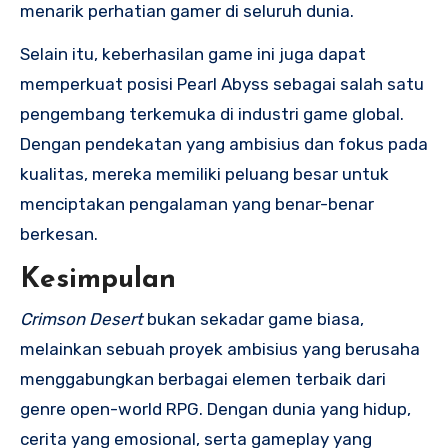
menarik perhatian gamer di seluruh dunia.
Selain itu, keberhasilan game ini juga dapat
memperkuat posisi Pearl Abyss sebagai salah satu
pengembang terkemuka di industri game global.
Dengan pendekatan yang ambisius dan fokus pada
kualitas, mereka memiliki peluang besar untuk
menciptakan pengalaman yang benar-benar
berkesan.
Kesimpulan
Crimson Desert
bukan sekadar game biasa,
melainkan sebuah proyek ambisius yang berusaha
menggabungkan berbagai elemen terbaik dari
genre open-world RPG. Dengan dunia yang hidup,
cerita yang emosional, serta gameplay yang