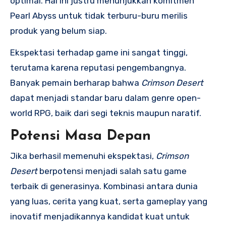
optimal. Hal ini justru menunjukkan komitmen
Pearl Abyss untuk tidak terburu-buru merilis
produk yang belum siap.
Ekspektasi terhadap game ini sangat tinggi,
terutama karena reputasi pengembangnya.
Banyak pemain berharap bahwa
Crimson Desert
dapat menjadi standar baru dalam genre open-
world RPG, baik dari segi teknis maupun naratif.
Potensi Masa Depan
Jika berhasil memenuhi ekspektasi,
Crimson
Desert
berpotensi menjadi salah satu game
terbaik di generasinya. Kombinasi antara dunia
yang luas, cerita yang kuat, serta gameplay yang
inovatif menjadikannya kandidat kuat untuk