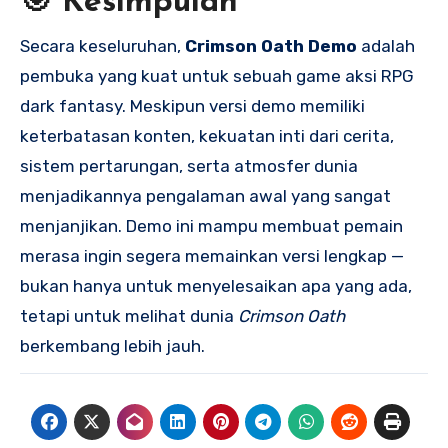
🎯 Kesimpulan
Secara keseluruhan,
Crimson Oath Demo
adalah
pembuka yang kuat untuk sebuah game aksi RPG
dark fantasy. Meskipun versi demo memiliki
keterbatasan konten, kekuatan inti dari cerita,
sistem pertarungan, serta atmosfer dunia
menjadikannya pengalaman awal yang sangat
menjanjikan. Demo ini mampu membuat pemain
merasa ingin segera memainkan versi lengkap —
bukan hanya untuk menyelesaikan apa yang ada,
tetapi untuk melihat dunia
Crimson Oath
berkembang lebih jauh.