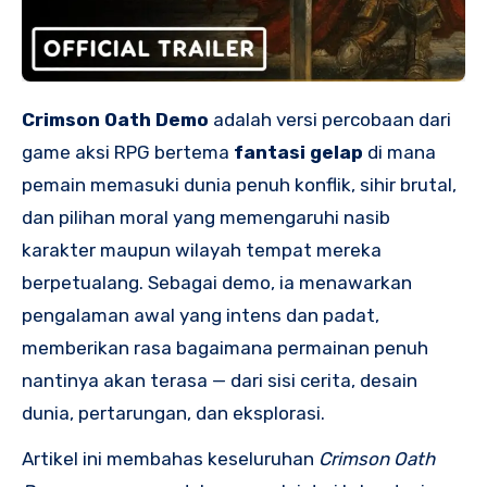
Crimson Oath Demo
adalah versi percobaan dari
game aksi RPG bertema
fantasi gelap
di mana
pemain memasuki dunia penuh konflik, sihir brutal,
dan pilihan moral yang memengaruhi nasib
karakter maupun wilayah tempat mereka
berpetualang. Sebagai demo, ia menawarkan
pengalaman awal yang intens dan padat,
memberikan rasa bagaimana permainan penuh
nantinya akan terasa — dari sisi cerita, desain
dunia, pertarungan, dan eksplorasi.
Artikel ini membahas keseluruhan
Crimson Oath