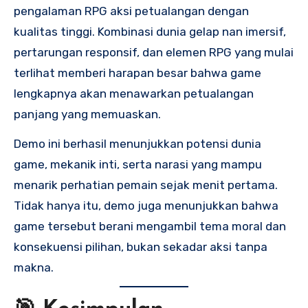
pengalaman RPG aksi petualangan dengan
kualitas tinggi. Kombinasi dunia gelap nan imersif,
pertarungan responsif, dan elemen RPG yang mulai
terlihat memberi harapan besar bahwa game
lengkapnya akan menawarkan petualangan
panjang yang memuaskan.
Demo ini berhasil menunjukkan potensi dunia
game, mekanik inti, serta narasi yang mampu
menarik perhatian pemain sejak menit pertama.
Tidak hanya itu, demo juga menunjukkan bahwa
game tersebut berani mengambil tema moral dan
konsekuensi pilihan, bukan sekadar aksi tanpa
makna.