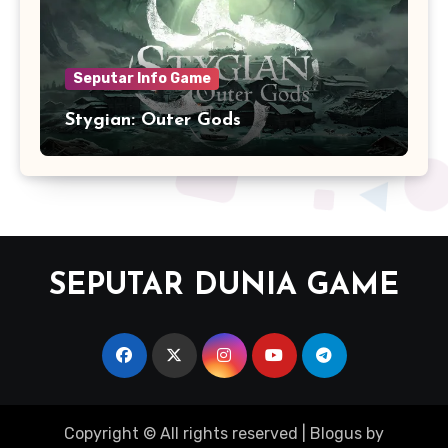
Seputar Info Game
Stygian: Outer Gods
SEPUTAR DUNIA GAME
Copyright © All rights reserved
|
Blogus
by