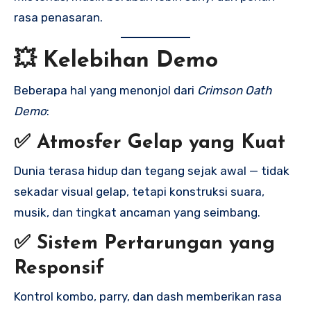
rasa penasaran.
💥 Kelebihan Demo
Beberapa hal yang menonjol dari
Crimson Oath
Demo
:
✅ Atmosfer Gelap yang Kuat
Dunia terasa hidup dan tegang sejak awal — tidak
sekadar visual gelap, tetapi konstruksi suara,
musik, dan tingkat ancaman yang seimbang.
✅ Sistem Pertarungan yang
Responsif
Kontrol kombo, parry, dan dash memberikan rasa