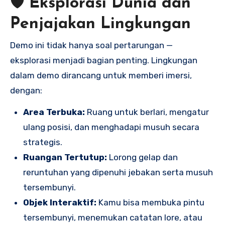
🛡️ Eksplorasi Dunia dan
Penjajakan Lingkungan
Demo ini tidak hanya soal pertarungan —
eksplorasi menjadi bagian penting. Lingkungan
dalam demo dirancang untuk memberi imersi,
dengan:
Area Terbuka:
Ruang untuk berlari, mengatur
ulang posisi, dan menghadapi musuh secara
strategis.
Ruangan Tertutup:
Lorong gelap dan
reruntuhan yang dipenuhi jebakan serta musuh
tersembunyi.
Objek Interaktif:
Kamu bisa membuka pintu
tersembunyi, menemukan catatan lore, atau