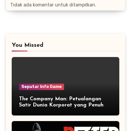
Tidak ada komentar untuk ditampilkan.
You Missed
Seputar Info Game
The Company Man: Petualangan
Satir Dunia Korporat yang Penuh
Aksi dan Humor