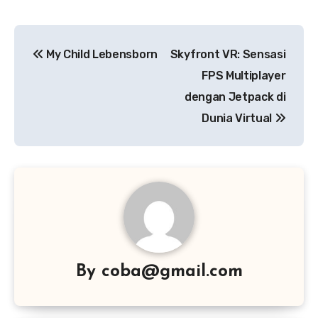
Navigasi
My Child Lebensborn
Skyfront VR: Sensasi
pos
FPS Multiplayer
dengan Jetpack di
Dunia Virtual
By
coba@gmail.com