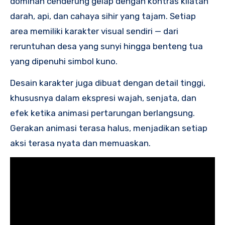
dominan cenderung gelap dengan kontras kilatan
darah, api, dan cahaya sihir yang tajam. Setiap
area memiliki karakter visual sendiri — dari
reruntuhan desa yang sunyi hingga benteng tua
yang dipenuhi simbol kuno.
Desain karakter juga dibuat dengan detail tinggi,
khususnya dalam ekspresi wajah, senjata, dan
efek ketika animasi pertarungan berlangsung.
Gerakan animasi terasa halus, menjadikan setiap
aksi terasa nyata dan memuaskan.