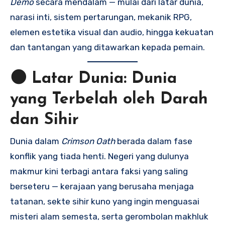
Demo
secara mendalam — mulai dari latar dunia,
narasi inti, sistem pertarungan, mekanik RPG,
elemen estetika visual dan audio, hingga kekuatan
dan tantangan yang ditawarkan kepada pemain.
🌑 Latar Dunia: Dunia
yang Terbelah oleh Darah
dan Sihir
Dunia dalam
Crimson Oath
berada dalam fase
konflik yang tiada henti. Negeri yang dulunya
makmur kini terbagi antara faksi yang saling
berseteru — kerajaan yang berusaha menjaga
tatanan, sekte sihir kuno yang ingin menguasai
misteri alam semesta, serta gerombolan makhluk