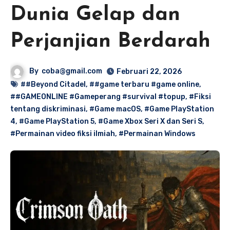
Dunia Gelap dan
Perjanjian Berdarah
By
coba@gmail.com
Februari 22, 2026
##Beyond Citadel
,
##game terbaru #game online
,
##GAMEONLINE #Gameperang #survival #topup
,
#Fiksi
tentang diskriminasi
,
#Game macOS
,
#Game PlayStation
4
,
#Game PlayStation 5
,
#Game Xbox Seri X dan Seri S
,
#Permainan video fiksi ilmiah
,
#Permainan Windows