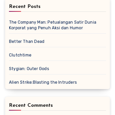
Recent Posts
The Company Man: Petualangan Satir Dunia
Korporat yang Penuh Aksi dan Humor
Better Than Dead
Clutchtime
Stygian: Outer Gods
Alien Strike:Blasting the Intruders
Recent Comments