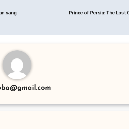
nan yang
Prince of Persia: The Lost
oba@gmail.com