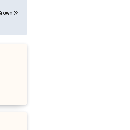
 Crown