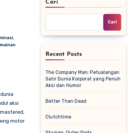
Cari
Cari
iminasi
,
rmainan
Recent Posts
The Company Man: Petualangan
Satir Dunia Korporat yang Penuh
Aksi dan Humor
 dunia
Better Than Dead
dul aksi
emastered,
Clutchtime
geng motor
Stygian: Outer Gods