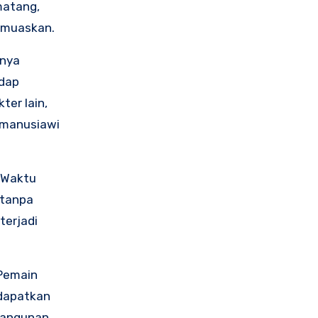
matang,
emuaskan.
anya
adap
ter lain,
 manusiawi
 Waktu
 tanpa
terjadi
 Pemain
dapatkan
mbangunan