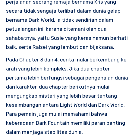
perjalanan seorang remaja bernama Kris yang
secara tidak sengaja terlibat dalam dunia gelap
bernama Dark World. Ia tidak sendirian dalam
petualangan ini, karena ditemani oleh dua
sahabatnya, yaitu Susie yang keras namun berhati
baik, serta Ralsei yang lembut dan bijaksana.
Pada Chapter 3 dan 4, cerita mulai berkembang ke
arah yang lebih kompleks. Jika dua chapter
pertama lebih berfungsi sebagai pengenalan dunia
dan karakter, dua chapter berikutnya mulai
mengungkap misteri yang lebih besar tentang
keseimbangan antara Light World dan Dark World.
Para pemain juga mulai memahami bahwa
keberadaan Dark Fountain memiliki peran penting
dalam menjaga stabilitas dunia.