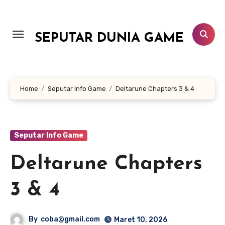
Lewati
ke
konten
SEPUTAR DUNIA GAME
Home
Seputar Info Game
Deltarune Chapters 3 & 4
Seputar Info Game
Deltarune Chapters
3 & 4
By
coba@gmail.com
Maret 10, 2026