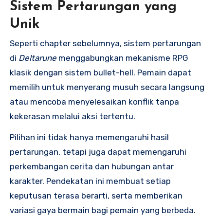
Sistem Pertarungan yang
Unik
Seperti chapter sebelumnya, sistem pertarungan
di
Deltarune
menggabungkan mekanisme RPG
klasik dengan sistem bullet-hell. Pemain dapat
memilih untuk menyerang musuh secara langsung
atau mencoba menyelesaikan konflik tanpa
kekerasan melalui aksi tertentu.
Pilihan ini tidak hanya memengaruhi hasil
pertarungan, tetapi juga dapat memengaruhi
perkembangan cerita dan hubungan antar
karakter. Pendekatan ini membuat setiap
keputusan terasa berarti, serta memberikan
variasi gaya bermain bagi pemain yang berbeda.