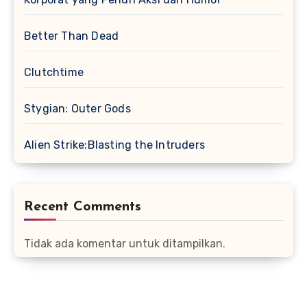
Better Than Dead
Clutchtime
Stygian: Outer Gods
Alien Strike:Blasting the Intruders
Recent Comments
Tidak ada komentar untuk ditampilkan.