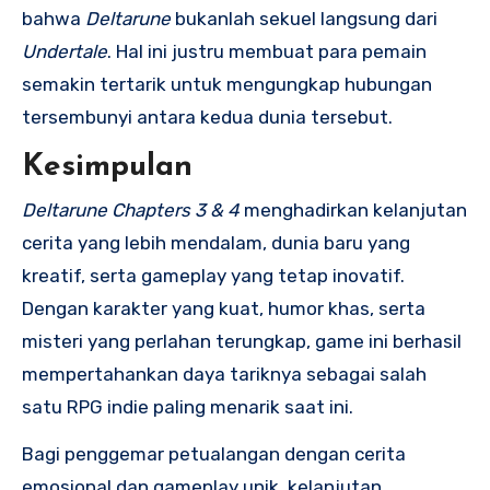
bahwa
Deltarune
bukanlah sekuel langsung dari
Undertale
. Hal ini justru membuat para pemain
semakin tertarik untuk mengungkap hubungan
tersembunyi antara kedua dunia tersebut.
Kesimpulan
Deltarune Chapters 3 & 4
menghadirkan kelanjutan
cerita yang lebih mendalam, dunia baru yang
kreatif, serta gameplay yang tetap inovatif.
Dengan karakter yang kuat, humor khas, serta
misteri yang perlahan terungkap, game ini berhasil
mempertahankan daya tariknya sebagai salah
satu RPG indie paling menarik saat ini.
Bagi penggemar petualangan dengan cerita
emosional dan gameplay unik, kelanjutan