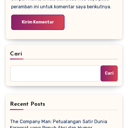
peramban ini untuk komentar saya berikutnya.
Cari
Cari
Recent Posts
The Company Man: Petualangan Satir Dunia
Korporat yang Penuh Aksi dan Humor