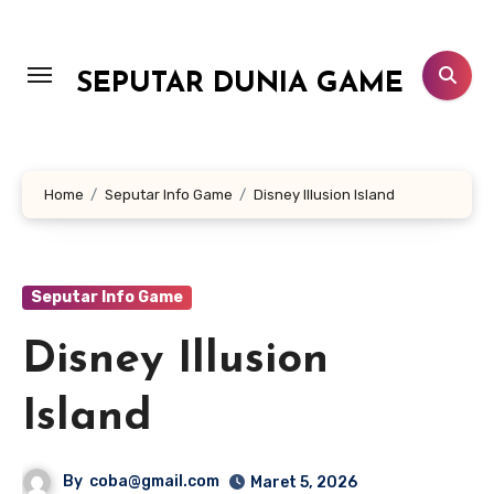
Lewati
ke
konten
SEPUTAR DUNIA GAME
Home
Seputar Info Game
Disney Illusion Island
Seputar Info Game
Disney Illusion
Island
By
coba@gmail.com
Maret 5, 2026