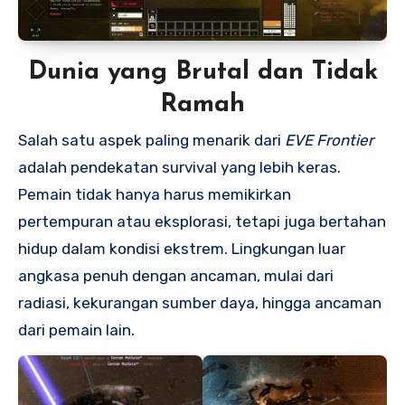
Dunia yang Brutal dan Tidak
Ramah
Salah satu aspek paling menarik dari
EVE Frontier
adalah pendekatan survival yang lebih keras.
Pemain tidak hanya harus memikirkan
pertempuran atau eksplorasi, tetapi juga bertahan
hidup dalam kondisi ekstrem. Lingkungan luar
angkasa penuh dengan ancaman, mulai dari
radiasi, kekurangan sumber daya, hingga ancaman
dari pemain lain.