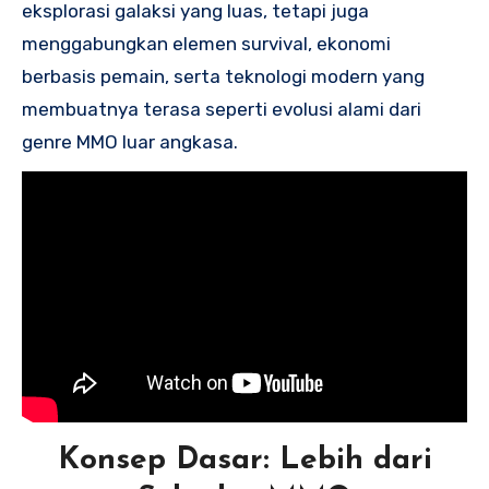
eksplorasi galaksi yang luas, tetapi juga
menggabungkan elemen survival, ekonomi
berbasis pemain, serta teknologi modern yang
membuatnya terasa seperti evolusi alami dari
genre MMO luar angkasa.
Konsep Dasar: Lebih dari