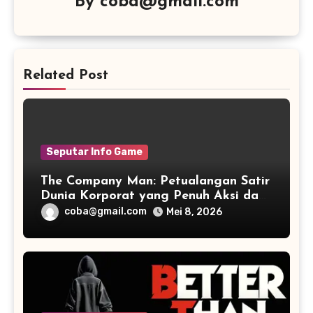
By
coba@gmail.com
Related Post
Seputar Info Game
The Company Man: Petualangan Satir
Dunia Korporat yang Penuh Aksi dan
Humor
coba@gmail.com
Mei 8, 2026