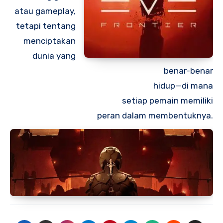
atau gameplay,
tetapi tentang
menciptakan
dunia yang
benar-benar
hidup—di mana
setiap pemain memiliki
peran dalam membentuknya.