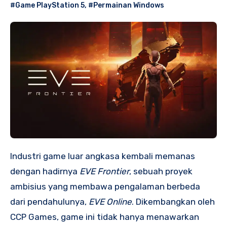
#Game PlayStation 5
,
#Permainan Windows
Industri game luar angkasa kembali memanas
dengan hadirnya
EVE Frontier
, sebuah proyek
ambisius yang membawa pengalaman berbeda
dari pendahulunya,
EVE Online
. Dikembangkan oleh
CCP Games, game ini tidak hanya menawarkan