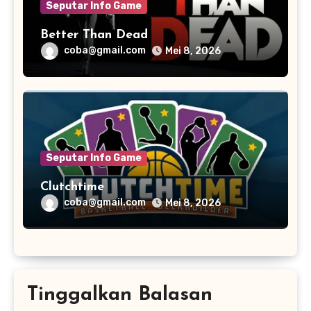
Seputar Info Game
Better Than Dead
coba@gmail.com
Mei 8, 2026
Seputar Info Game
Clutchtime
coba@gmail.com
Mei 8, 2026
Tinggalkan Balasan