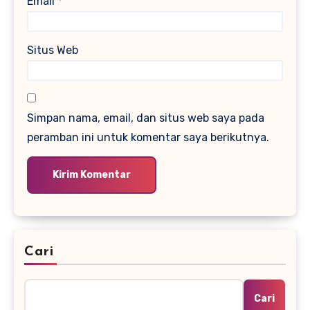
Email
*
Situs Web
Simpan nama, email, dan situs web saya pada
peramban ini untuk komentar saya berikutnya.
Cari
Cari