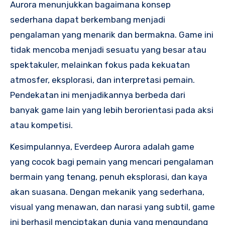
Aurora menunjukkan bagaimana konsep
sederhana dapat berkembang menjadi
pengalaman yang menarik dan bermakna. Game ini
tidak mencoba menjadi sesuatu yang besar atau
spektakuler, melainkan fokus pada kekuatan
atmosfer, eksplorasi, dan interpretasi pemain.
Pendekatan ini menjadikannya berbeda dari
banyak game lain yang lebih berorientasi pada aksi
atau kompetisi.
Kesimpulannya, Everdeep Aurora adalah game
yang cocok bagi pemain yang mencari pengalaman
bermain yang tenang, penuh eksplorasi, dan kaya
akan suasana. Dengan mekanik yang sederhana,
visual yang menawan, dan narasi yang subtil, game
ini berhasil menciptakan dunia yang mengundang