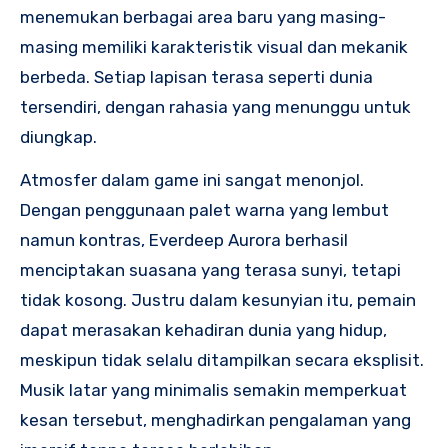
menemukan berbagai area baru yang masing-
masing memiliki karakteristik visual dan mekanik
berbeda. Setiap lapisan terasa seperti dunia
tersendiri, dengan rahasia yang menunggu untuk
diungkap.
Atmosfer dalam game ini sangat menonjol.
Dengan penggunaan palet warna yang lembut
namun kontras, Everdeep Aurora berhasil
menciptakan suasana yang terasa sunyi, tetapi
tidak kosong. Justru dalam kesunyian itu, pemain
dapat merasakan kehadiran dunia yang hidup,
meskipun tidak selalu ditampilkan secara eksplisit.
Musik latar yang minimalis semakin memperkuat
kesan tersebut, menghadirkan pengalaman yang