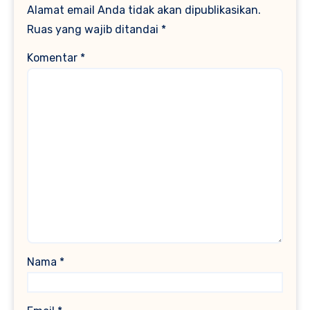
Alamat email Anda tidak akan dipublikasikan.
Ruas yang wajib ditandai
*
Komentar
*
Nama
*