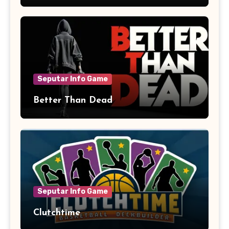
Seputar Info Game
Better Than Dead
Seputar Info Game
Clutchtime