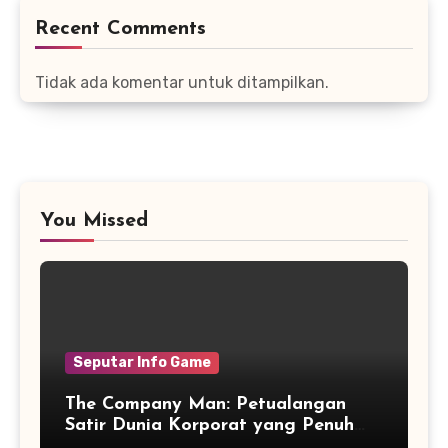
Recent Comments
Tidak ada komentar untuk ditampilkan.
You Missed
Seputar Info Game
The Company Man: Petualangan
Satir Dunia Korporat yang Penuh
Aksi dan Humor