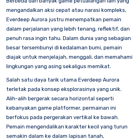
Berbeda dari banyak game petualangan lain yang
mengandalkan aksi cepat atau narasi kompleks,
Everdeep Aurora justru menempatkan pemain
dalam perjalanan yang lebih tenang, reflektif, dan
penuh rasa ingin tahu. Dalam dunia yang sebagian
besar tersembunyi di kedalaman bumi, pemain
diajak untuk menjelajah, menggali, dan memahami
lingkungan yang asing sekaligus memikat.
Salah satu daya tarik utama Everdeep Aurora
terletak pada konsep eksplorasinya yang unik.
Alih-alih bergerak secara horizontal seperti
kebanyakan game platformer, permainan ini
berfokus pada pergerakan vertikal ke bawah.
Pemain mengendalikan karakter kecil yang turun
semakin dalam ke dalam lapisan tanah,