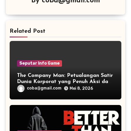
By
coba@gmail.com
Related Post
Seputar Info Game
The Company Man: Petualangan Satir
Dunia Korporat yang Penuh Aksi dan
Humor
coba@gmail.com
Mei 8, 2026