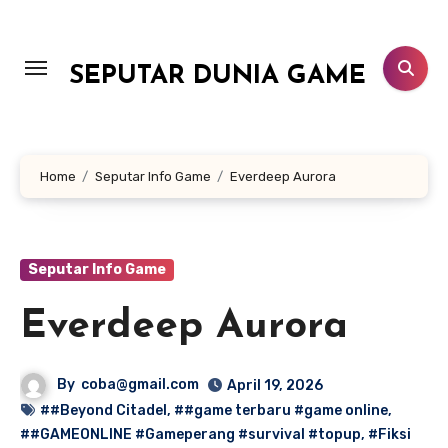
Lewati
ke
konten
SEPUTAR DUNIA GAME
Home
Seputar Info Game
Everdeep Aurora
Seputar Info Game
Everdeep Aurora
By
coba@gmail.com
April 19, 2026
##Beyond Citadel
,
##game terbaru #game online
,
##GAMEONLINE #Gameperang #survival #topup
,
#Fiksi