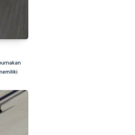
mpurnakan
emiliki