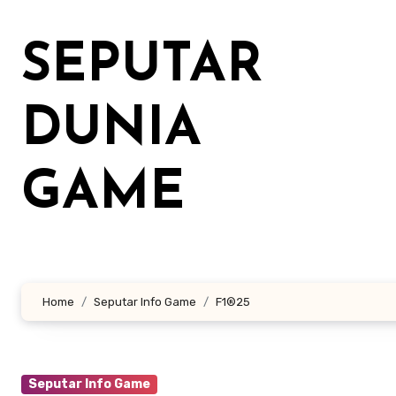
Lewati
ke
SEPUTAR
konten
DUNIA
GAME
Home
Seputar Info Game
F1®25
Seputar Info Game