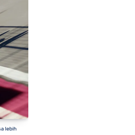
a lebih