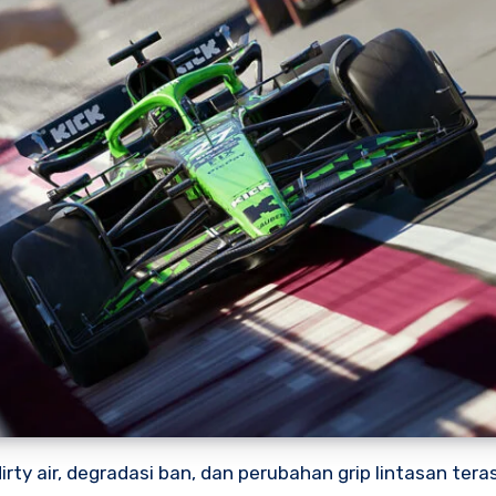
rty air, degradasi ban, dan perubahan grip lintasan teras