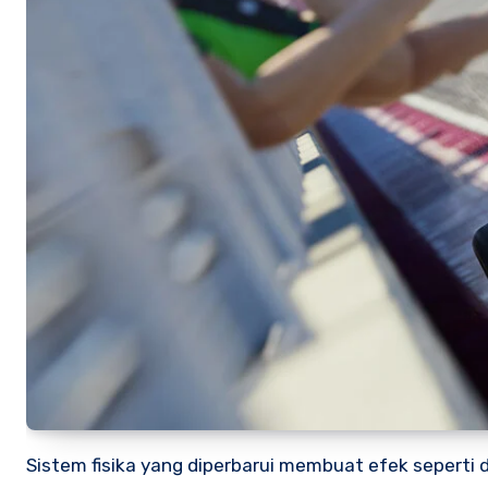
Sistem fisika yang diperbarui membuat efek seperti di