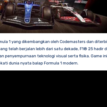
yang telah berjalan lebih dari satu dekade, F1® 25 hadir
an penyempurnaan teknologi visual serta fisika. Game in
ti dunia nyata balap Formula 1 modern.