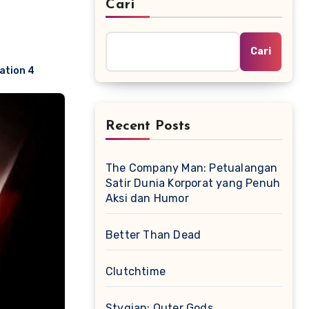
Cari
Cari
ation 4
Recent Posts
The Company Man: Petualangan
Satir Dunia Korporat yang Penuh
Aksi dan Humor
Better Than Dead
Clutchtime
Stygian: Outer Gods