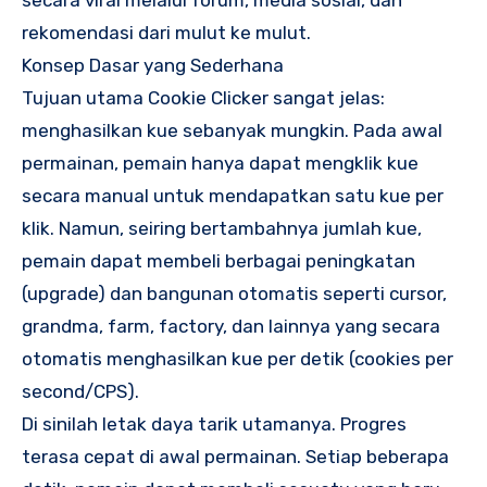
rekomendasi dari mulut ke mulut.
Konsep Dasar yang Sederhana
Tujuan utama Cookie Clicker sangat jelas:
menghasilkan kue sebanyak mungkin. Pada awal
permainan, pemain hanya dapat mengklik kue
secara manual untuk mendapatkan satu kue per
klik. Namun, seiring bertambahnya jumlah kue,
pemain dapat membeli berbagai peningkatan
(upgrade) dan bangunan otomatis seperti cursor,
grandma, farm, factory, dan lainnya yang secara
otomatis menghasilkan kue per detik (cookies per
second/CPS).
Di sinilah letak daya tarik utamanya. Progres
terasa cepat di awal permainan. Setiap beberapa