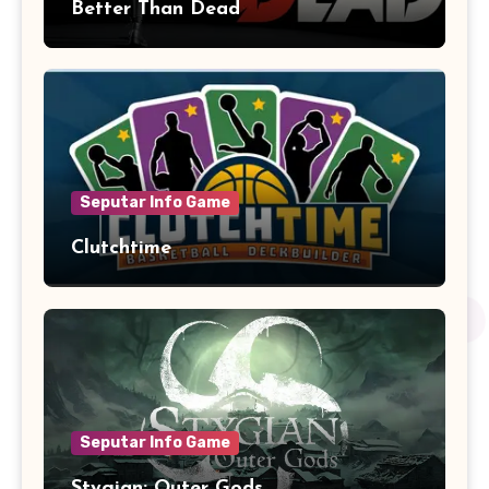
Better Than Dead
Seputar Info Game
Clutchtime
Seputar Info Game
Stygian: Outer Gods