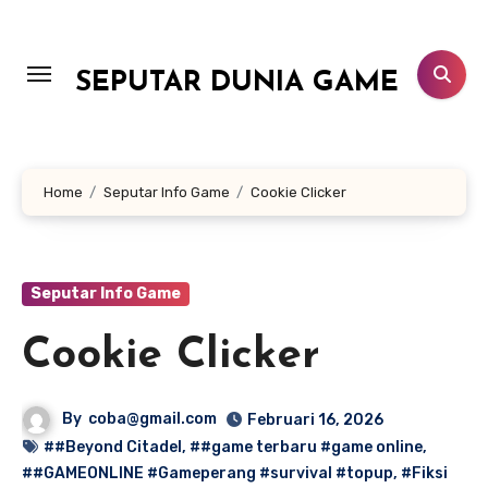
Lewati
ke
konten
SEPUTAR DUNIA GAME
Home
Seputar Info Game
Cookie Clicker
Seputar Info Game
Cookie Clicker
By
coba@gmail.com
Februari 16, 2026
##Beyond Citadel
,
##game terbaru #game online
,
##GAMEONLINE #Gameperang #survival #topup
,
#Fiksi