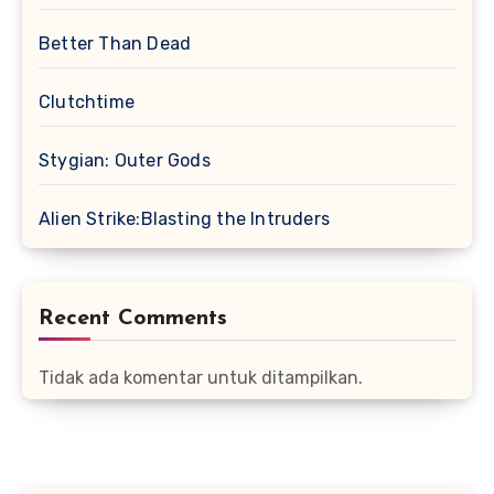
Better Than Dead
Clutchtime
Stygian: Outer Gods
Alien Strike:Blasting the Intruders
Recent Comments
Tidak ada komentar untuk ditampilkan.