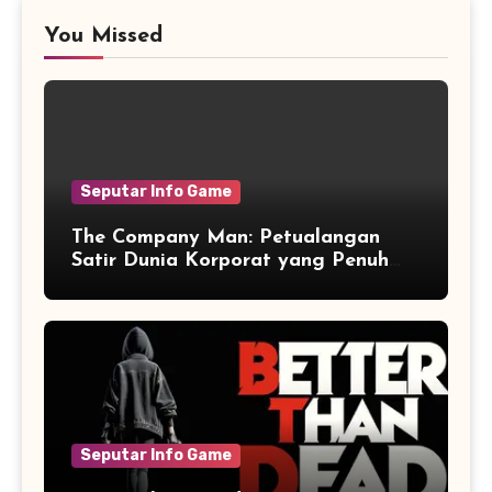
You Missed
Seputar Info Game
The Company Man: Petualangan
Satir Dunia Korporat yang Penuh
Aksi dan Humor
Seputar Info Game