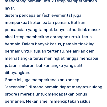
mendorong pemain untuk tetap memperhatikan
layar.
Sistem pencapaian (achievements) juga
memperkuat keterlibatan pemain. Bahkan
pencapaian yang tampak konyol atau tidak masuk
akal tetap memberikan dorongan untuk terus
bermain. Dalam banyak kasus, pemain tidak lagi
bermain untuk tujuan tertentu, melainkan demi
melihat angka terus meningkat hingga mencapai
jutaan, miliaran, bahkan angka yang sulit
dibayangkan.
Game ini juga memperkenalkan konsep
“ascension”, di mana pemain dapat mengatur ulang
progres mereka untuk mendapatkan bonus
permanen. Mekanisme ini menciptakan siklus