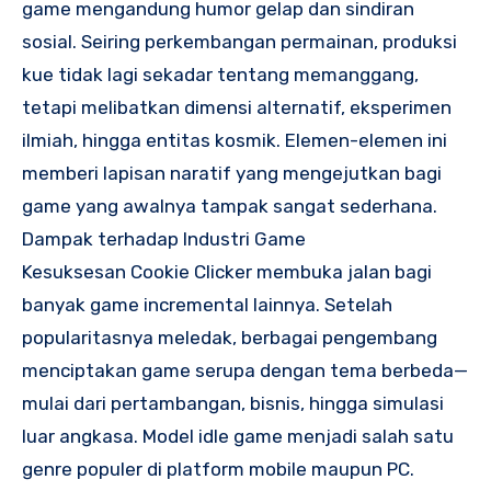
game mengandung humor gelap dan sindiran
sosial. Seiring perkembangan permainan, produksi
kue tidak lagi sekadar tentang memanggang,
tetapi melibatkan dimensi alternatif, eksperimen
ilmiah, hingga entitas kosmik. Elemen-elemen ini
memberi lapisan naratif yang mengejutkan bagi
game yang awalnya tampak sangat sederhana.
Dampak terhadap Industri Game
Kesuksesan Cookie Clicker membuka jalan bagi
banyak game incremental lainnya. Setelah
popularitasnya meledak, berbagai pengembang
menciptakan game serupa dengan tema berbeda—
mulai dari pertambangan, bisnis, hingga simulasi
luar angkasa. Model idle game menjadi salah satu
genre populer di platform mobile maupun PC.