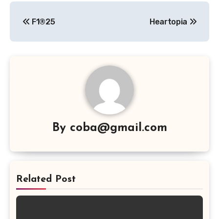
Navigasi
F1®25
Heartopia
pos
By
coba@gmail.com
Related Post