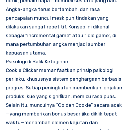
detik, pemain dapat membeli sesuatu yang baru.
Angka-angka terus bertambah, dan rasa
pencapaian muncul meskipun tindakan yang
dilakukan sangat repetitif. Konsep ini dikenal
sebagai “incremental game” atau “idle game”, di
mana pertumbuhan angka menjadi sumber
kepuasan utama.
Psikologi di Balik Ketagihan
Cookie Clicker memanfaatkan prinsip psikologi
perilaku, khususnya sistem penghargaan berbasis
progres. Setiap peningkatan memberikan lonjakan
produksi kue yang signifikan, memicu rasa puas.
Selain itu, munculnya “Golden Cookie” secara acak
—yang memberikan bonus besar jika diklik tepat
waktu—menambah elemen kejutan dan