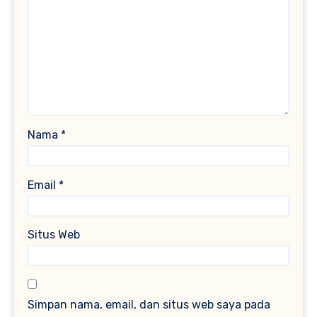
Nama
*
Email
*
Situs Web
Simpan nama, email, dan situs web saya pada